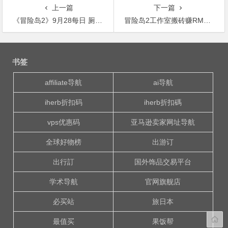
上一篇
下一篇
《冒险岛2》9月28每日 厕所与机械怪地图分布
冒险岛2工作室搬砖赚RMB攻略2018
文
章
书签
导
航
affiliate导航
ai导航
iherb折扣码
iherb折扣碼
vps优惠码
亚马逊卖家网址导航
全球好物榜
出游订
出行訂
国外饰品交易平台
学术导航
官网旗舰店
必买站
旅日本
最值买
果饭帮