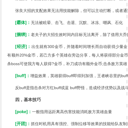
张良大招的支配效果无法用技能解除，但可以主动打断，或者通
[霸体]：
无法被眩晕、击飞、击退、沉默、冰冻、嘲讽、石化
[捆绑]：
老夫子的大招生效时间内目标无法离开，除了借用大乔
[经济]：
出生就有300金币，并随着时间增长而自动获得少量
有额外20%金币，若己方多个英雄在旁边分享，每人将获得部分金币;
杀boss可使我方每人获得?金币，补刀成功有额外金币;击杀敌方
[buff]：
增益效果，英雄获得buff即得到加强，王者峡谷里的buff
反buff是指击杀对方红buff或蓝 buff野怪，造成经济优势以及
四，基本技巧
[poke]：
一般指用远距离高伤害技能消耗敌方英雄血量
[开团]：
抓住时机用具有强控、强制位移等效果的技能给队友制