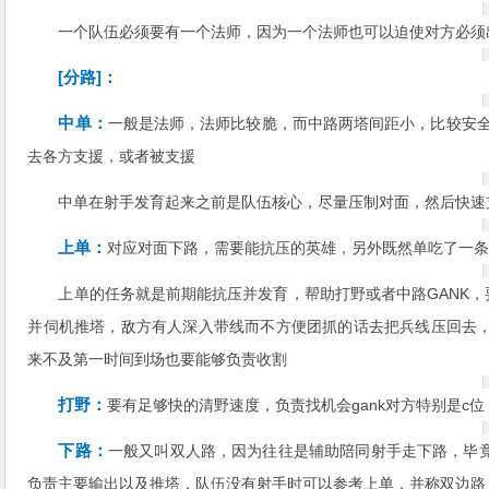
一个队伍必须要有一个法师，因为一个法师也可以迫使对方必须
[分路]：
中单：
一般是法师，法师比较脆，而中路两塔间距小，比较安全;
去各方支援，或者被支援
中单在射手发育起来之前是队伍核心，尽量压制对面，然后快速支
上单：
对应对面下路，需要能抗压的英雄，另外既然单吃了一
上单的任务就是前期能抗压并发育，帮助打野或者中路GANK，
并伺机推塔，敌方有人深入带线而不方便团抓的话去把兵线压回去
来不及第一时间到场也要能够负责收割
打野：
要有足够快的清野速度，负责找机会gank对方特别是c
下路：
一般又叫双人路，因为往往是辅助陪同射手走下路，毕
负责主要输出以及推塔，队伍没有射手时可以参考上单，并称双边路