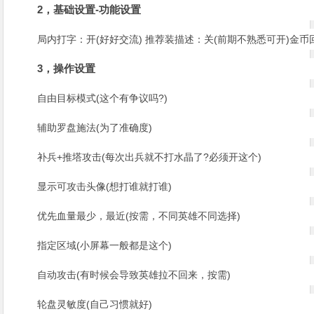
2，基础设置-功能设置
局内打字：开(好好交流) 推荐装描述：关(前期不熟悉可开)金币
3，操作设置
自由目标模式(这个有争议吗?)
辅助罗盘施法(为了准确度)
补兵+推塔攻击(每次出兵就不打水晶了?必须开这个)
显示可攻击头像(想打谁就打谁)
优先血量最少，最近(按需，不同英雄不同选择)
指定区域(小屏幕一般都是这个)
自动攻击(有时候会导致英雄拉不回来，按需)
轮盘灵敏度(自己习惯就好)