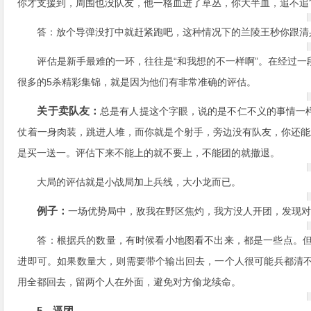
你才支援到，周围也没队友，他一格血进了草丛，你大半血，追不追
答：放个导弹没打中就赶紧跑吧，这种情况下的兰陵王秒你跟清
评估是新手最难的一环，往往是“和我想的不一样啊”。在经过
很多的5杀精彩集锦，就是因为他们有非常准确的评估。
关于卖队友：
总是有人提这个字眼，说的是不仁不义的事情一
仗着一身肉装，跳进人堆，而你就是个射手，旁边没有队友，你还能
是买一送一。评估下来不能上的就不要上，不能团的就撤退。
大局的评估就是小战局加上兵线，大小龙而已。
例子：
一场优势局中，敌我在野区焦灼，我方没人开团，发现对
答：根据兵的数量，有时候看小地图看不出来，都是一些点。但
进即可。如果数量大，则需要带个输出回去，一个人很可能兵都清
用全都回去，留两个人在外面，避免对方偷龙续命。
5，逼团