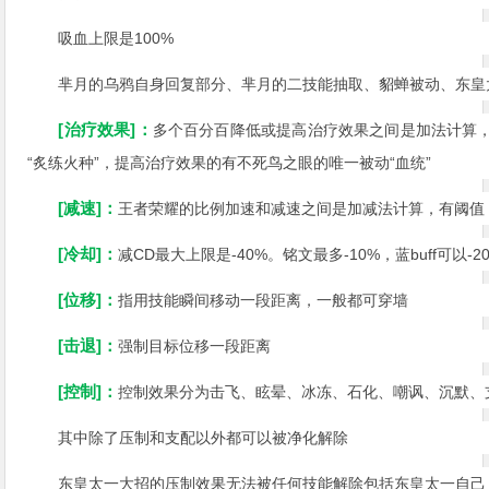
吸血上限是100%
芈月的乌鸦自身回复部分、芈月的二技能抽取、貂蝉被动、东皇
[治疗效果]：
多个百分百降低或提高治疗效果之间是加法计算，
“炙练火种”，提高治疗效果的有不死鸟之眼的唯一被动“血统”
[减速]：
王者荣耀的比例加速和减速之间是加减法计算，有阈值
[冷却]：
减CD最大上限是-40%。铭文最多-10%，蓝buff可以
[位移]：
指用技能瞬间移动一段距离，一般都可穿墙
[击退]：
强制目标位移一段距离
[控制]：
控制效果分为击飞、眩晕、冰冻、石化、嘲讽、沉默、
其中除了压制和支配以外都可以被净化解除
东皇太一大招的压制效果无法被任何技能解除包括东皇太一自己