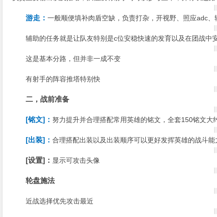
游走：
一般顺便填补肉盾空缺，负责打杂，开视野、照应adc、辅
辅助的任务就是让队友特别是c位安稳快速的发育以及在团战中安
这是基本分路，但并非一成不变
有射手的阵容推塔特别快
二，战前准备
[铭文]：
努力提升并合理搭配常用英雄的铭文，全套150铭文大
[出装]：
合理搭配出装以及出装顺序可以更好发挥英雄的战斗能
[设置]：
显示可攻击头像
轮盘施法
近战选择优先攻击最近