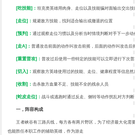
[吃技能]：
坦克类英雄用肉身、走位以及技能骗对面输出交出技
[走位]：
规避敌方技能，找到适合输出或撤退的位置
[预判]：
通过观察走位习惯以及分析当时情境判断对手下一步动
[走A]：
普通攻击前面的动作叫攻击前摇，后面的动作叫攻击后
[重置普攻]：
普攻过后使用一些特定的技能可以立即进行下次普
[切入]：
观察敌方英雄使用过的技能、走位、健康程度等信息然
[收割]：
击杀敌方血量不足、技能不全的残余人员
[蛇皮走位]：
战斗或逃跑时通过反走、侧转等动作扰乱对方判断
一，阵容构成
王者峡谷有三路兵线，每方各有两片野区，为了经济最大化需
也能胜任本职工作的辅助英雄，作为游走