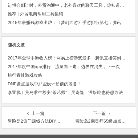
进博会倒计时，外贸沟通中，老外喜欢的聊天工具，你知道几种？
推荐 | 外贸电商常用工具集锦
2015年最赚钱游戏出炉：《梦幻西游》手游排行第七，腾讯总收入进前三
随机文章
2017年全球手游收入榜：网易上榜游戏最多，腾讯直接笑到最后！
2017年度中国app排行：流量向下走，边界在消失，下一次巨变近在眼前了吗？
旅行青蛙游戏攻略
DNF盘点游戏中那些设计超前的装备！
李亚鹏︱荒岛求生秒变“茶艺师”；吴奇隆︱没饭吃也得想办法喝茶！
上一篇
下一篇
冒险岛2偏门赚钱方法DIY系统月入过万
冒险岛2启灵师65级加点手法分享
文