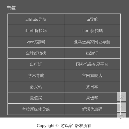
章
书签
导
航
affiliate导航
ai导航
iherb折扣码
iherb折扣碼
vps优惠码
亚马逊卖家网址导航
全球好物榜
出游订
出行訂
国外饰品交易平台
学术导航
官网旗舰店
必买站
旅日本
最值买
果饭帮
考拉新媒体导航
鲜活优惠码
Copyright © 游戏家 版权所有.