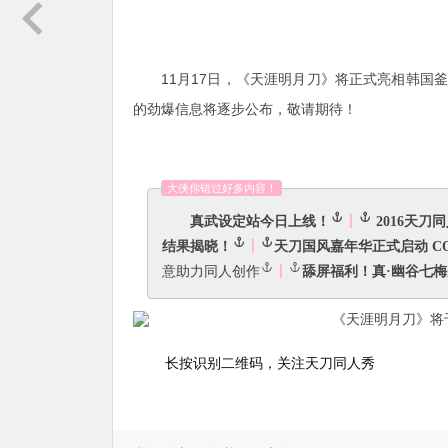
11月17日，《天涯明月刀》将正式亮相韩国
的劲爆信息将逐步公布，敬请期待！
大侠你错过好多内容！
真武设定站今日上线！
丨
2016天
结果揭晓！
丨
天刀国风嘉年华正式启动 C
意助力同人创作
丨
长按识别二维码，关注天刀同人秀