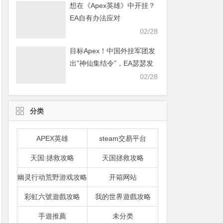
想在《Apex英雄》中开挂？
EA自有办法应对
02/28
目标Apex！中国外挂军团发
出”神仙集结令”，EA瑟瑟发
抖
02/28
分类
APEX英雄
steam交易平台
天国:拯救攻略
天国拯救攻略
幽灵行动荒野游戏攻略
开箱网站
彩虹六號遊戲攻略
我的世界遊戲攻略
手遊推薦
未分类