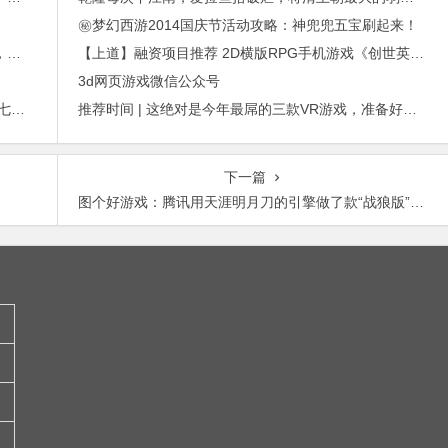
㊙梦幻西游2014国庆节活动攻略：神兜兜五宝刷起来！
进博会倒计时，外贸沟通中，老外喜欢的聊天工具，你知道几种？
【上道】融资项目推荐 2D横版RPG手机游戏《创世英雄》
3d网页游戏微信公众号
2015年最赚钱游戏出炉：《梦幻西游》手游排行第七，腾讯总收入进前三
推荐时间 | 这绝对是今年最屌的三款VR游戏，准备好吃土了吗？
下一篇
图个好游戏：腾讯用天涯明月刀的引擎做了款“战狼版”的绝地求生