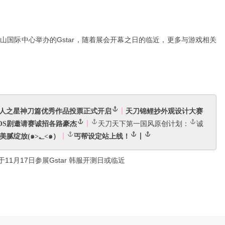
釜山国际中心举办的Gstar，随着展会开幕之日的临近，更多与游戏相关
刀同人之星神刀篇优秀作品投票正式开启
丨
天刀锦鲤抄外观设计大赛
OS剧邀请赛诚招各路豪杰
丨
天刀天下第一国风原创计划：
诚
舔屏福利！真·幽谷七梅美腻绽放(๑>؂<๑）
丨
丐帮设定站上线！
丨