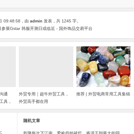
日
09:48:58
，由
admin
发表，共 1245 字。
参展Gstar 韩服开测日或临近 - 国外饰品交易平台
沟通
外贸专用｜超牛外贸工具，
推荐 | 外贸电商常用工具集锦
工具，
外贸高手都在用
随机文章
外贸邮件营销的免费工具——小满快发：群发邮件不担心IP被封
乾隆每次下江南，爱捡些拾破烂，将清王朝最大的弱点暴露无遗！