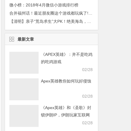
微小榜：2018年4月微信小游戏排行榜
合并福州话！最近朋友圈这个游戏都玩疯了!智商不够真要命!
【清明】亲子“荒岛求生”大PK！绝美海岛，露营观星，攀岩浮潜…开启美妙四月
最新文章
《APEX英雄》：并不是吃鸡
的吃鸡游戏
02/28
Apex英雄教你如何玩好侵蚀
02/28
《Apex英雄》和《圣歌》封
锁伊朗IP，伊朗玩家互联网
发声求援
02/28