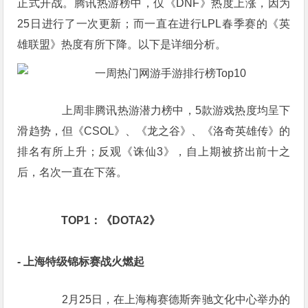
正式开战。腾讯热游榜中，仅《
DNF
》热度上涨，因为
25日进行了一次更新；而一直在进行LPL春季赛的《
英
雄联盟
》热度有所下降。以下是详细分析。
　　上周非腾讯热游潜力榜中，5款游戏热度均呈下
滑趋势，但《
CSOL
》、《
龙之谷
》、《
洛奇英雄传
》的
排名有所上升；反观《
诛仙3
》，自上期被挤出前十之
后，名次一直在下落。
　　TOP1：《DOTA2》
- 上海特级锦标赛战火燃起
　　2月25日，在上海梅赛德斯奔驰文化中心举办的