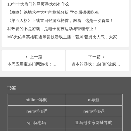
13年十大热门的网页游戏都有什么
【攻略】绝地求生大神的枪械分析 学会后顿顿吃鸡
《第五人格》上线首日登游戏榜首，网易：这是一次冒险！
我热爱的不是游戏，是电子竞技运动与管理专业！
MC天佑拿英雄联盟等竞技游戏主播：若风‘骚男比人气，大家怎么看？谁更有排面？
上一篇
下一篇
本周应用宝热门网游榜：《少年三国志》火热夺冠
资本的游戏：热门IP被疯抢，网络小说作家月入上万，都是有原因的……
文
章
书签
导
航
affiliate导航
ai导航
iherb折扣码
iherb折扣碼
vps优惠码
亚马逊卖家网址导航