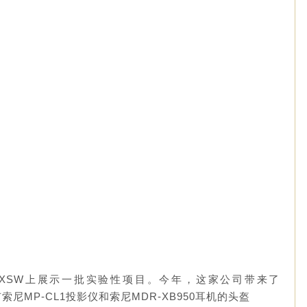
XSW上展示一批实验性项目。今年，这家公司带来了
，一个装有索尼MP-CL1投影仪和索尼MDR-XB950耳机的头盔