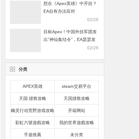
想在《Apex英雄》中开挂？
EA自有办法应对
02/28
目标Apex！中国外挂军团发
出”神仙集结令”，EA瑟瑟发
抖
02/28
分类
APEX英雄
steam交易平台
天国:拯救攻略
天国拯救攻略
幽灵行动荒野游戏攻略
开箱网站
彩虹六號遊戲攻略
我的世界遊戲攻略
手遊推薦
未分类