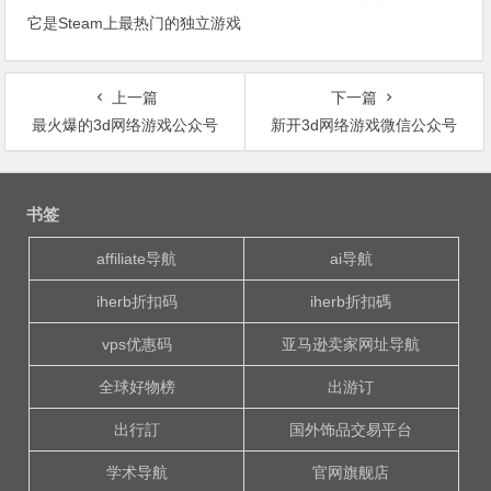
它是Steam上最热门的独立游戏
上一篇
下一篇
最火爆的3d网络游戏公众号
新开3d网络游戏微信公众号
文
章
书签
导
航
affiliate导航
ai导航
iherb折扣码
iherb折扣碼
vps优惠码
亚马逊卖家网址导航
全球好物榜
出游订
出行訂
国外饰品交易平台
学术导航
官网旗舰店