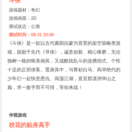
斗侠
游戏题材：奇幻
游戏画面：2D
测试状态：公测
测试时间：08-31 10:00
《斗侠》是一款以古代襄阳抗蒙为背景的架空策略类游
戏，脱胎于先代《寻侠》，诚意创新、精心琢磨，无论
独树一格的唯美画风，又或酷炫乱斗的连携招式、个性
十足的正邪侠客。置身其中，与青衫白马、风华绝代的
少年们一起快意恩仇、闯荡江湖，直至那凛冽华山之
巅，求一敌手而不可得，等你来战！
华视游戏
校花的贴身高手