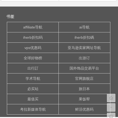
文
章
书签
导
航
affiliate导航
ai导航
iherb折扣码
iherb折扣碼
vps优惠码
亚马逊卖家网址导航
全球好物榜
出游订
出行訂
国外饰品交易平台
学术导航
官网旗舰店
必买站
旅日本
最值买
果饭帮
考拉新媒体导航
鲜活优惠码