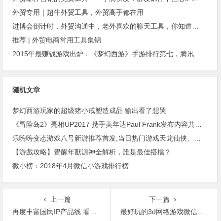
外贸专用｜超牛外贸工具，外贸高手都在用
进博会倒计时，外贸沟通中，老外喜欢的聊天工具，你知道几种？
推荐 | 外贸电商常用工具集锦
2015年最赚钱游戏出炉：《梦幻西游》手游排行第七，腾讯总收入进前三
随机文章
梦幻西游玩家的超级猪小戒塑造成品 输出看了想哭
《冒险岛2》亮相UP2017 携手美年达Paul Frank发布内容共造计划
乐嗨嗨变态游戏八号新游推荐首发,当日热门游戏天龙仙侠、角色扮演类,主力推荐哦~
【游戲攻略】覺醒年獸源神全解析，誰是最佳搭檔？
微小榜：2018年4月微信小游戏排行榜
上一篇
下一篇
再度丰富国民IP产品线 看《传奇世界3D》如何为品牌加分
最好玩的3d网络游戏微信公众号