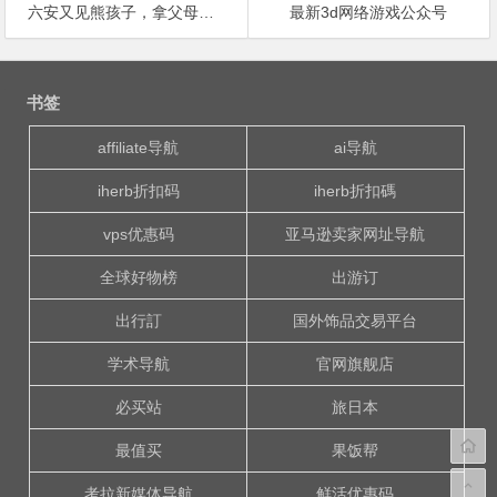
六安又见熊孩子，拿父母的钱给游戏主播打赏16000元！
最新3d网络游戏公众号
文
章
书签
导
航
affiliate导航
ai导航
iherb折扣码
iherb折扣碼
vps优惠码
亚马逊卖家网址导航
全球好物榜
出游订
出行訂
国外饰品交易平台
学术导航
官网旗舰店
必买站
旅日本
最值买
果饭帮
考拉新媒体导航
鲜活优惠码