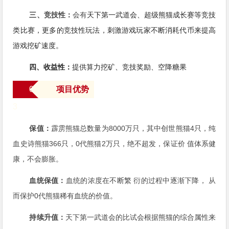
三、竞技性：
会有
天下第一武道会、超级熊猫成长赛等竞技
类比赛，
更多的竞技性玩法，刺激游戏玩家不断消耗代币来提高
游戏挖矿速度。
四、收益性：
提供
算力挖矿、竞技奖励、空降糖果
0
项目优势
3
保值：
霹雳熊猫总数量为8000万只，其中创世熊猫4只，纯
血史诗熊猫366只，0代熊猫2万只，绝不超发，保证价 值体系健
康，不会膨胀。
血统保值：
血统的浓度在不断繁 衍的过程中逐渐下降， 从
而保护0代熊猫稀有血统的价值。
持续升值：
天下第一武道会的比试会根据熊猫的综合属性来