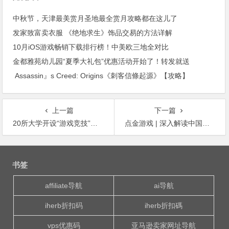
中秋节，天津最美赏月圣地最全赏月攻略都在这儿了
发家致富卖衣服 《绝地求生》饰品交易的方法详解
10月iOS游戏畅销下载排行榜！中美欧三地全对比
金都雅苑幼儿园“夏季大礼包”优惠活动开始了！转发就送
Assassin』s Creed: Origins《刺客信條起源》【攻略】
上一篇
下一篇
20所大学开设“游戏竞技”专业，教你打王者荣耀？
点金游戏 | 深入解读中国电子竞技业
文
章
书签
导
航
affiliate导航
ai导航
iherb折扣码
iherb折扣碼
vps优惠码
亚马逊卖家网址导航