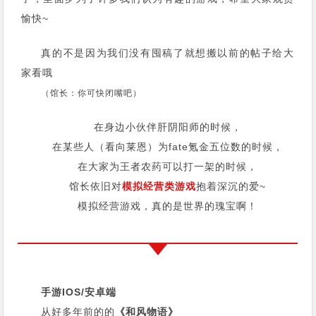
愉快~
真的不是因为我们没有囤稿了就想搬以前的帖子给大
家看哦
（馆长：你可快闭嘴吧）
在身边小伙伴肝阴阳师的时候，
在某些人（看向莱恩）为fate氪金五位数的时候，
在大家为王者农药可以打一架的时候，
馆长依旧对
模拟经营类游戏
抱着深沉的爱~
模拟经营游戏，真的是世界的瑰宝啊！
手游IOS/安卓端
从好多年前的的
《和风物语》