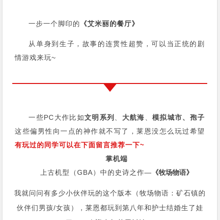
一步一个脚印的
《艾米丽的餐厅》
从单身到生子，故事的连贯性超赞，可以当正统的剧
情游戏来玩~
一些PC大作比如
文明系列
、
大航海
、
模拟城市、孢子
这些偏男性向一点的神作就不写了，莱恩没怎么玩过希望
有玩过的同学可以在下面留言推荐一下~
掌机端
上古机型（GBA）中的史诗之作—
《牧场物语》
我就问问有多少小伙伴玩的这个版本（牧场物语：矿石镇的
伙伴们男孩/女孩），莱恩都玩到第八年和护士结婚生了娃