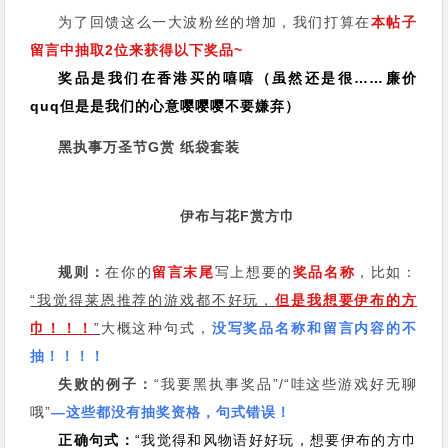
为了回馈这么一大波粉丝的增加，我们打算在
本帖子
留言中抽取2位来获得以下奖品~
奖品是我们在香港买的嘻嘻（虽然还是很……廉价
quq但是是我们的心意嘤嘤嘤不要嫌弃）
黑执事万圣节G赏 纸袋套装
伊布与花F赏方巾
规则：
在你的
留言末尾
写上想要的
奖品名称
，比如：
“我觉得莱恩推荐的游戏都不好玩，
但是我想要伊布的方
巾！！！
”
大概这种句式，
没写奖品名称和留言内容的不
抽！！！！
失败的例子：
“我要黑执事奖品”/“哇这些游戏好无聊
哦”
—这些都没有抽奖资格，句式错误！
正确句式：
“我觉得和风物语好好玩，想要伊布的方巾