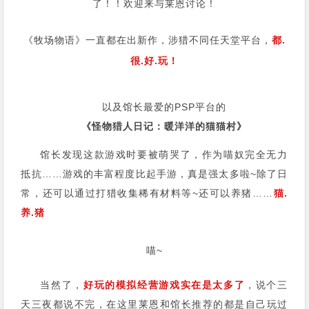
了！！欢迎来与莱恩讨论！
《牧场物语》一直都在出新作，涉猎不同任天堂平台，
都.
很.好.玩！
以及馆长最爱的PSP平台的
《怪物猎人日记：暖洋洋的猫猫村》
馆长发现这款游戏时要被萌哭了，作为喵奴完全无力
抵抗……游戏的丰富程度比起手游，真是强太多啦~除了日
常，还可以通过打猎收集稀有材料等~还可以养猪……
猫.
养.猪
喵~
当然了，
好玩的模拟经营游戏实在是太多了
，说个三
天三夜都说不完，在这里莱恩和馆长推荐的都是自己玩过