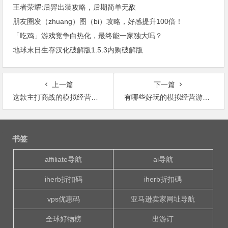
王者荣耀:后羿出装攻略，后期简单无敌
朋友圈发（zhuang）图（bi）攻略，好感提升100倍！
「吃鸡」游戏竞争白热化，最终能一家独大吗？
地球末日生存汉化破解版1.5.3内购破解版
上一篇
下一篇
这款主打商战的模拟经营游戏又要出续作了
有哪些好玩的模拟经营游戏？
文
章
书签
导
航
affiliate导航
ai导航
iherb折扣码
iherb折扣碼
vps优惠码
亚马逊卖家网址导航
全球好物榜
出游订