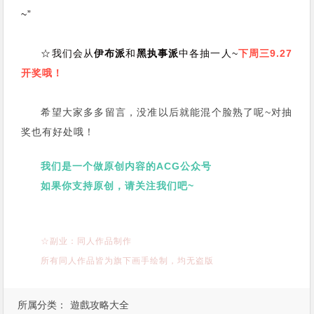
~”
☆我们会从
伊布派
和
黑执事派
中各抽一人~
下周三9.27
开奖哦！
希望大家多多留言，没准以后就能混个脸熟了呢~对抽
奖也有好处哦！
我们是一个做原创内容的ACG公众号
如果你支持原创，请关注我们吧~
☆副业：同人作品制作
所有同人作品皆为旗下画手绘制，均无盗版
所属分类：
遊戲攻略大全