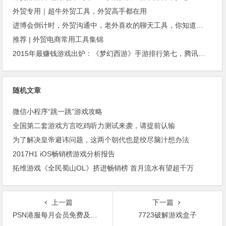
外贸专用｜超牛外贸工具，外贸高手都在用
进博会倒计时，外贸沟通中，老外喜欢的聊天工具，你知道几种？
推荐 | 外贸电商常用工具集锦
2015年最赚钱游戏出炉：《梦幻西游》手游排行第七，腾讯总收入进前三
随机文章
微信小程序“跳一跳”游戏攻略
全国第二套游戏方言吃鸡听力测试来袭，请提前认输
为了解决皇帝避讳问题，这两个朝代也是绞尽脑汁想办法
2017H1 iOS畅销榜游戏分析报告
拓维游戏《全民蜀山OL》挤进畅销榜 首月流水有望超千万
上一篇
下一篇
PSN港服每月会员免费及优惠游戏汇总：2017年4月
7723破解游戏盒子