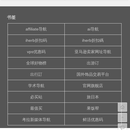
文
章
书签
导
航
affiliate导航
ai导航
iherb折扣码
iherb折扣碼
vps优惠码
亚马逊卖家网址导航
全球好物榜
出游订
出行訂
国外饰品交易平台
学术导航
官网旗舰店
必买站
旅日本
最值买
果饭帮
考拉新媒体导航
鲜活优惠码