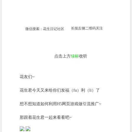
长按左侧二维码关注
微信搜索：花生日记社区
点击上方
绿标
收听
花友们~
花生君今天又来给你们发福（fu）利（li）了
想不想知道如何利用H5网页游戏做引流推广~
那跟着花生君一起来看看吧~