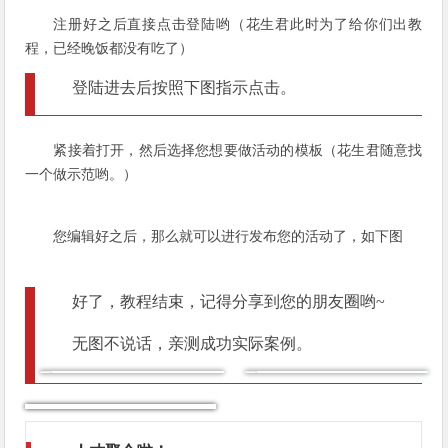
注册好之后直接点击登陆哟（花生君此时为了给你们出教
程，已经晚饭都没有吃了）
登陆进去后按照下图指示点击。
紧接着打开，然后选择您想要做活动的模板（花生君随意找
一个做示范哟。）
您编辑好之后，那么就可以进行发布您的活动了，如下图
好了，教程结束，记得分享到您的朋友圈哟~
微信搜索：花生日记社区
微信搜索：花生日记社
引流效果图
引流效果图
无图不说话，亲测成功实际案例。