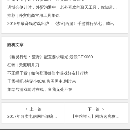
进博会倒计时，外贸沟通中，老外喜欢的聊天工具，你知道几种？
推荐 | 外贸电商常用工具集锦
2015年最赚钱游戏出炉：《梦幻西游》手游排行第七，腾讯总收入进前三
随机文章
《幽灵行动：荒野》配置要求曝光 最低GTX660
征稿 | 天涯明月刀
不正经干货 | 如何登顶微信小游戏好友排行榜
千雪书吧-快穿小妖精:腹黑男主,别过来
集结号游戏随时在线，鱼我无处不在
上一篇
下一篇
2017年各类电信网络诈骗防范攻略总结！你自己用不到也可以转给家人朋友
【中粮祥云】网络选房攻略，点击领取！
文