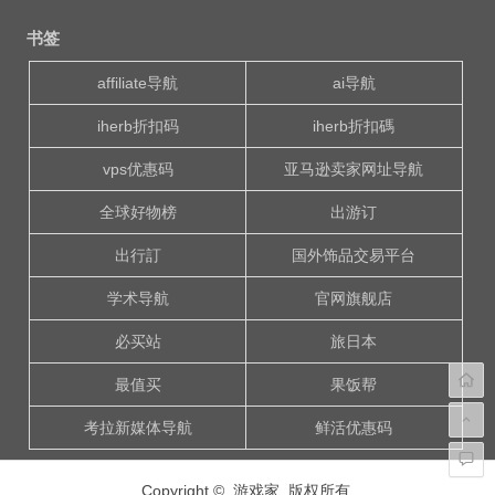
章
书签
导
航
affiliate导航
ai导航
iherb折扣码
iherb折扣碼
vps优惠码
亚马逊卖家网址导航
全球好物榜
出游订
出行訂
国外饰品交易平台
学术导航
官网旗舰店
必买站
旅日本
最值买
果饭帮
考拉新媒体导航
鲜活优惠码
Copyright © 游戏家 版权所有.