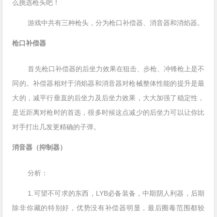
么挑选枪头吧！
游戏中共有三种枪头，分为枪口补偿器、消音器和消焰器。
枪口补偿器
首先枪口补偿器的后坐力效果在狙击、步枪、冲锋枪上是不
同的。补偿器相对于消焰器和消音器对枪械整体性能的提升是最
大的，减平行垂直的后坐力及后坐力效果，大大加强了稳定性，
是近距离对枪时的首选，很多时候这点减少的后坐力可以让你比
对手打出几发更精确的子弹。
消音器（抑制器）
分析：
1.可望不可求的东西，LYB必备装备，中期阴人利器，后期
除非你藏的特别好，优势没有补偿器明显，最后圈毒范围都较