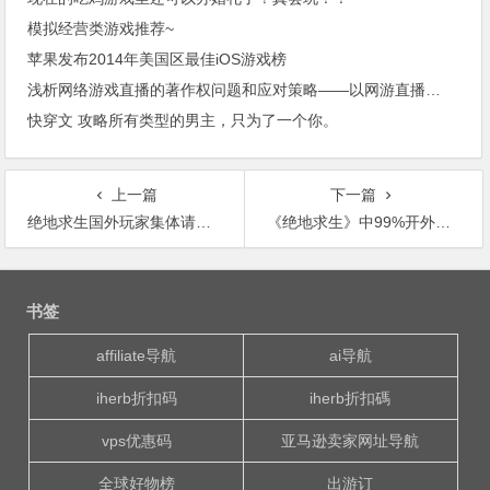
模拟经营类游戏推荐~
苹果发布2014年美国区最佳iOS游戏榜
浅析网络游戏直播的著作权问题和应对策略——以网游直播第一案为例
快穿文 攻略所有类型的男主，只为了一个你。
上一篇
下一篇
绝地求生国外玩家集体请愿：“中国玩家滚出游戏！”
《绝地求生》中99%开外挂的是中国人，游戏烂还是素质差？｜军武游戏
文
章
书签
导
航
affiliate导航
ai导航
iherb折扣码
iherb折扣碼
vps优惠码
亚马逊卖家网址导航
全球好物榜
出游订