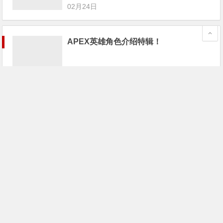
02月24日
APEX英雄角色介绍特辑！
02月24日
《Apex英雄》已封禁超1.6万名作弊者；
游戏宅68万买个游戏卡带
02月24日
《Apex英雄》最大对手不是PUBG和堡
垒之夜，而是这家“全美最差游戏公
司”！
02月24日