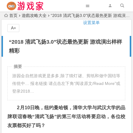
首页
遊戲攻略大全
“2018 清武飞扬3.0”状态最热更新 游戏演出样样精彩
设置菜单
A+
“2018 清武飞扬3.0”状态最热更新 游戏演出样样
精彩
摘要
游园会自然游戏更是多多,除了猜灯谜、剪纸和做中国结等
传统中… 报名链接:请点击左下角“阅读原文/Read More”或
登录2018…
2
月
10
日晚，纽约曼哈顿，清华大学与武汉大学的品
牌联谊春晚“清武飞扬”的第三年活动将要启动，各位校
友票都买好了吗？