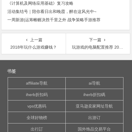
《计算机及网络应用基础》复习攻略
活动集结号｜陪你看日出和晚霞，醉在这风光中~
一周新游|运筹帷幄决胜千里之外 战争策略手游推荐
上一篇
下一篇
2018年玩什么游戏赚钱？
玩游戏的电脑配置推荐 2018年4套intel第八代平台吃鸡
文
章
书签
导
航
affiliate导航
ai导航
iherb折扣码
iherb折扣碼
vps优惠码
亚马逊卖家网址导航
全球好物榜
出游订
出行訂
国外饰品交易平台