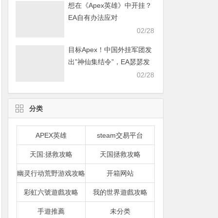
想在《Apex英雄》中开挂？
EA自有办法应对
02/28
目标Apex！中国外挂军团发
出”神仙集结令”，EA瑟瑟发
抖
02/28
分类
APEX英雄
steam交易平台
天国:拯救攻略
天国拯救攻略
幽灵行动荒野游戏攻略
开箱网站
彩虹六號遊戲攻略
我的世界遊戲攻略
手遊推薦
未分类