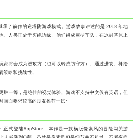
承了前作的逆塔防游戏模式。游戏故事讲述的是 2018 年地
地。人类正处于灭绝边缘。他们组成巨型车队，在冰封苔原上
玩家将会成为进攻方（也可以转成防守方）。通过进攻、补给
满策略和挑战性。
更胜一筹，是绝佳的视觉体验。游戏不支持中文仅有英语，但
对画面要求较高的朋友推荐一试~
^_^》正式登陆AppStore，本作是一款横版像素风的冒险闯关游
让人感受到Q萌。虽然是像素风但是细节并不粗糙，不断变换