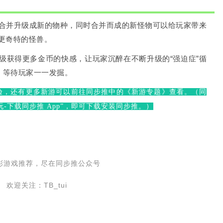
合并升级成新的物种，同时合并而成的新怪物可以给玩家带来
更奇特的怪兽。
级获得更多金币的快感，让玩家沉醉在不断升级的“强迫症”循
，等待玩家一一发掘。
验，还有更多新游可以前往同步推中的《新游专题》查看。（同
-下载同步推 App”，即可下载安装同步推。）
彩游戏推荐，尽在同步推公众号
欢迎关注：TB_tui