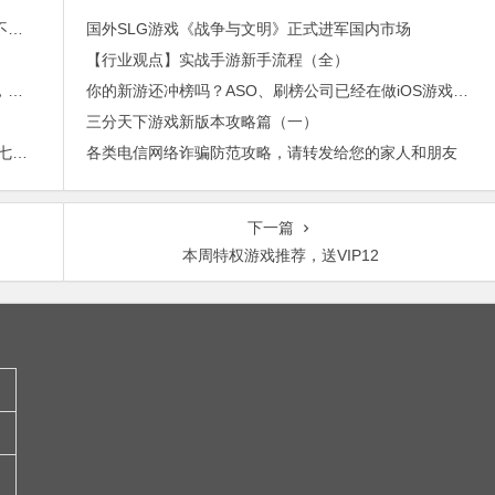
外贸邮件营销的免费工具——小满快发：群发邮件不担心IP被封
国外SLG游戏《战争与文明》正式进军国内市场
【行业观点】实战手游新手流程（全）
进博会倒计时，外贸沟通中，老外喜欢的聊天工具，你知道几种？
你的新游还冲榜吗？ASO、刷榜公司已经在做iOS游戏联运了
三分天下游戏新版本攻略篇（一）
2015年最赚钱游戏出炉：《梦幻西游》手游排行第七，腾讯总收入进前三
各类电信网络诈骗防范攻略，请转发给您的家人和朋友
下一篇
本周特权游戏推荐，送VIP12