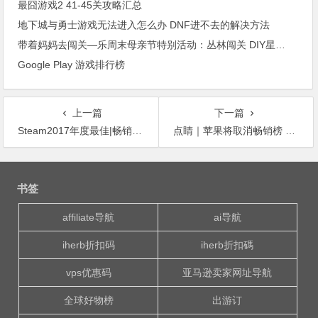
最囧游戏2 41-45关攻略汇总
地下城与勇士游戏无法进入怎么办 DNF进不去的解决方法
带着妈妈去闯关—乐周末母亲节特别活动：丛林闯关 DIY星空棒棒糖 送妈妈大礼包
Google Play 游戏排行榜
上一篇
下一篇
Steam2017年度最佳|畅销VR游戏榜：国产六款大作登榜！《辐射4VR》狂揽500万美元！
点睛｜苹果将取消畅销榜 利好一二线游戏公司
文
章
书签
导
航
affiliate导航
ai导航
iherb折扣码
iherb折扣碼
vps优惠码
亚马逊卖家网址导航
全球好物榜
出游订