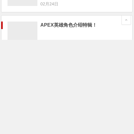
02月24日
APEX英雄角色介绍特辑！
02月24日
《Apex英雄》已封禁超1.6万名作弊者；
游戏宅68万买个游戏卡带
02月24日
《Apex英雄》最大对手不是PUBG和堡
垒之夜，而是这家“全美最差游戏公
司”！
02月24日