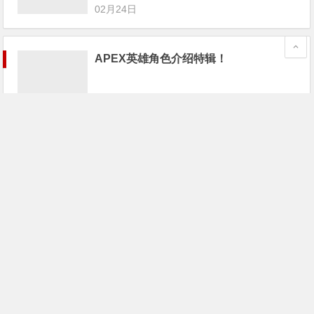
02月24日
APEX英雄角色介绍特辑！
02月24日
《Apex英雄》已封禁超1.6万名作弊者；
游戏宅68万买个游戏卡带
02月24日
《Apex英雄》最大对手不是PUBG和堡
垒之夜，而是这家“全美最差游戏公
司”！
02月24日