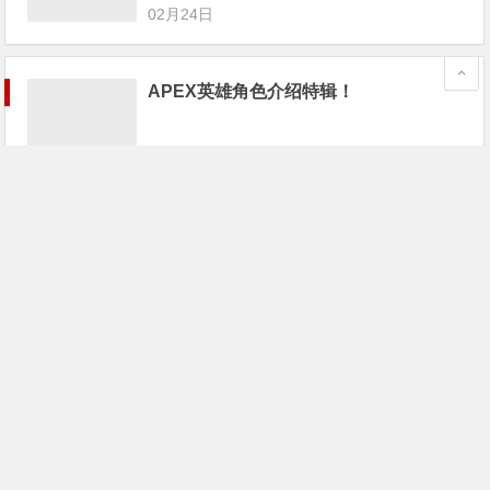
02月24日
APEX英雄角色介绍特辑！
02月24日
《Apex英雄》已封禁超1.6万名作弊者；
游戏宅68万买个游戏卡带
02月24日
《Apex英雄》最大对手不是PUBG和堡
垒之夜，而是这家“全美最差游戏公
司”！
02月24日