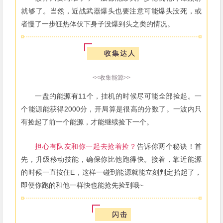
就够了。当然，近战武器爆头也要注意可能爆头没死，或
者慢了一步狂热体伏下身子没爆到头之类的情况。
收集达人
<<收集能源>>
一盘的能源有11个，挂机的时候尽可能全部捡起。一
个能源能获得2000分，开局算是很高的分数了。一波内只
有捡起了前一个能源，才能继续捡下一个。
担心有队友和你一起去抢着捡？
告诉你两个秘诀！首
先，升级移动技能，确保你比他跑得快。接着，靠近能源
的时候一直按住E，这样一碰到能源就能立刻判定拾起了，
即便你跑的和他一样快也能抢先捡到哦~
闪击