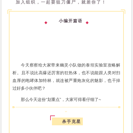
加入组织，一起耍狙刀僵尸，就差你了！
小编开篇语
今天察察给大家带来幽灵小队做的泰坦实验室攻略解
析。
且不说比高爆还厉害的狂热体，也不说能跟人类对扫
血厚的咆哮体加特林，就连被严重炮灰化的魅影，也干掉
过好多小伙伴吧？
那么今天这份“划重点”，大家可得看仔细了~
杀手克星