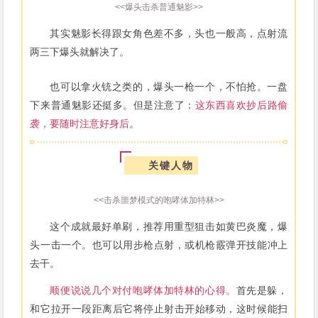
<<爆头击杀普通魅影>>
其实魅影长得跟女角色差不多，头也一般高，点射流
两三下爆头就解决了。
也可以拿火铳之类的，爆头一枪一个，不怕抢。一盘
下来普通魅影还挺多。但是注意了：
这东西喜欢抄后路偷
袭，要随时注意好身后
。
关键人物
<<击杀噩梦模式的咆哮体加特林>>
这个成就最好单刷，推荐用重型狙击如黄巴炎魔，爆
头一击一个。也可以用步枪点射，或机枪霰弹开技能冲上
去干。
顺便说说几个对付咆哮体加特林的心得。
首先是躲，
和它拉开一段距离后它将停止射击开始移动，这时候能扫