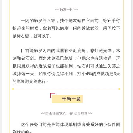
<<触发一闪>>
一闪的触发并不难，找个炮灰站在它面前，等它手臂
抬起来的时候，拿着可以触发一闪的近战武器，瞬间按下
鼠标右键，就可以了。
目前能触发闪击的武器有圣诞鹿角，彩虹激光剑，木
剑和钻石剑。鹿角木剑虽已绝版，但偶尔也有活动送，玩
极限跳跃得的近战箱子也能抽到，钻石剑可以通过失落之
城掉落一天。如果你愣是得不到，打个4%的成就领把3天
的彩虹激光剑也行~
千钧一发
<<击杀狂暴状态下的安泰奥斯>>
这个任务目前是最能体现单刷或者关系好的小伙伴同
刷优势的~