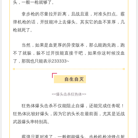
头，一般一枪就够了。
拿步枪的尽量拉开距离，且战且退，对准头扫点。霰
弹机枪的话，开技能冲上去爆头。其实它的血不算厚，几
枪就死了。
当然，如果是血更厚的异变版本，那么能跑先跑，跑
不了就躲，躲不过开技能直接干吧，如果你这时候没血
了，那我也只能表示233333~
自生自灭
<<爆头击杀狂热体>>
狂热体爆头击杀不仅能阻止自爆，还能完成任务呢！
狂热体比较好爆头，因为它的头长在最前面，尤其是近战
武器爆头率特别高。
霰弹只要对准了，一般都能爆头。步枪机枪冲锋点射