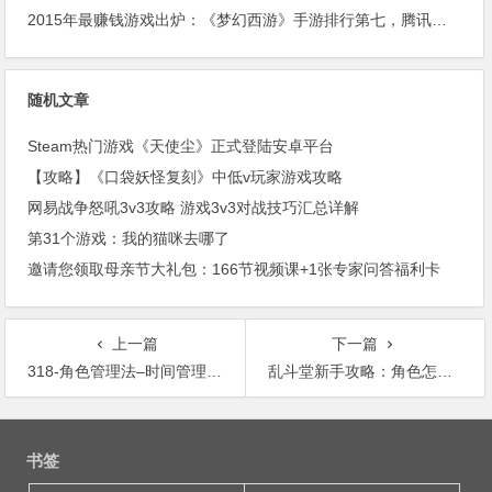
2015年最赚钱游戏出炉：《梦幻西游》手游排行第七，腾讯总收入进前三
随机文章
Steam热门游戏《天使尘》正式登陆安卓平台
【攻略】《口袋妖怪复刻》中低v玩家游戏攻略
网易战争怒吼3v3攻略 游戏3v3对战技巧汇总详解
第31个游戏：我的猫咪去哪了
邀请您领取母亲节大礼包：166节视频课+1张专家问答福利卡
上一篇
下一篇
318-角色管理法–时间管理方法
乱斗堂新手攻略：角色怎么选,技能怎么学习
文
章
书签
导