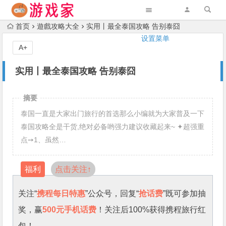
首页
遊戲攻略大全
实用丨最全泰国攻略 告别泰囧
设置菜单
A+
实用丨最全泰国攻略 告别泰囧
摘要
泰国一直是大家出门旅行的首选那么小编就为大家普及一下
泰国攻略全是干货,绝对必备哟强力建议收藏起来~ ✦超强重
点➙1、虽然…
福利
点击关注↑
关注“
携程每日特惠
”公众号，回复“
抢话费
”既可参加抽
奖，赢
500元手机话费
！关注后100%获得携程旅行红
包！