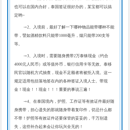
也可以在国内办好，泰国签证很好办的，某宝都可以搞
定哟~
➙
2、入境前，最好了解一下哪种物品能带哪种不能
带，譬如酒精饮料只能带1000毫升，烟只能带200支等
等。
➙
3、入境时，需要随身携带2万泰铢现金（约合
4000元人民币）或等值外币，银行信用卡等无效。泰移
民官以随机方式抽查，现金不足额者将被拒入境。这一
规定适用包括落地签在内的各种签证入境人士。带现
金！现金！！现金！！！重要的事说三遍！
➙
4、在泰国境内，护照、工作证等有效证件最好随
身携带，担心遗失的那就随身带着复印件，切忌什么都
不带！护照等有效证件还要保管的妥妥的，千万别遗
失，这些补办起来会让你玩兴全无的！