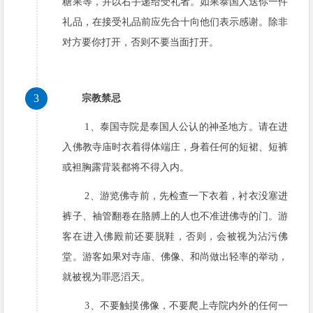
糖果等，并以右手递给受礼者。如果泰国人送你一件
礼品，在接受礼品前应先合十向他们表示感谢。除非
对方要你打开，否则不要当面打开。
3
宗教禁忌
1、泰国寺院是泰国人公认的神圣地方。请在进
入佛教寺庙时衣着得体端庄，身着任何的短裙、短裤
或袒胸露背装都将不得入内。
2、游览佛寺前，先检查一下衣着，衬衣没塞进
裤子、袖管翻卷在胳膊上的人也不准进佛寺的门。游
客在进入佛殿前还要脱鞋，否则，会被视为沾污佛
堂。游客如果对寺庙、佛像、和尚做出轻率的举动，
就被视为罪恶滔天。
3、不要触摸佛像，不要爬上寺院内外的任何一