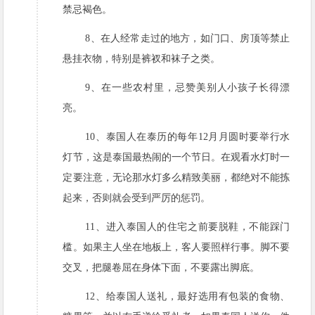
禁忌褐色。
8、在人经常走过的地方，如门口、房顶等禁止
悬挂衣物，特别是裤衩和袜子之类。
9、在一些农村里，忌赞美别人小孩子长得漂
亮。
10、泰国人在泰历的每年12月月圆时要举行水
灯节，这是泰国最热闹的一个节日。在观看水灯时一
定要注意，无论那水灯多么精致美丽，都绝对不能拣
起来，否则就会受到严厉的惩罚。
11、进入泰国人的住宅之前要脱鞋，不能踩门
槛。如果主人坐在地板上，客人要照样行事。脚不要
交叉，把腿卷屈在身体下面，不要露出脚底。
12、给泰国人送礼，最好选用有包装的食物、