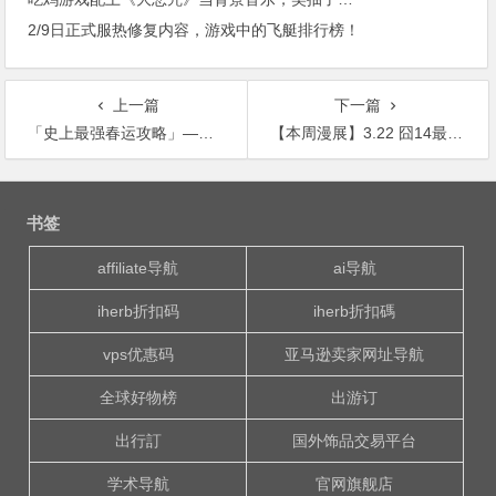
2/9日正式服热修复内容，游戏中的飞艇排行榜！
上一篇
下一篇
「史上最强春运攻略」——如何避免“人在囧途”
【本周漫展】3.22 囧14最全攻略！
文
章
书签
导
航
affiliate导航
ai导航
iherb折扣码
iherb折扣碼
vps优惠码
亚马逊卖家网址导航
全球好物榜
出游订
出行訂
国外饰品交易平台
学术导航
官网旗舰店