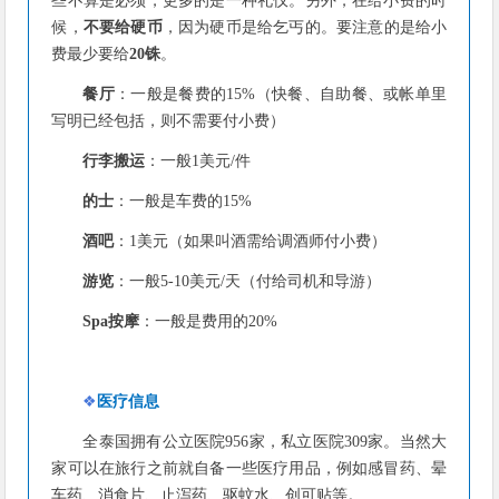
些不算是必须，更多的是一种礼仪。另外，在给小费的时
候，
不要给硬币
，因为硬币是给乞丐的。要注意的是给小
费最少要给
20铢
。
餐厅
：一般是餐费的15%（快餐、自助餐、或帐单里
写明已经包括，则不需要付小费）
行李搬运
：一般1美元/件
的士
：一般是车费的15%
酒吧
：1美元（如果叫酒需给调酒师付小费）
游览
：一般5-10美元/天（付给司机和导游）
Spa按摩
：一般是费用的20%
❖
医疗信息
全泰国拥有公立医院956家，私立医院309家。当然大
家可以在旅行之前就自备一些医疗用品，例如感冒药、晕
车药、消食片、止泻药、驱蚊水、创可贴等。