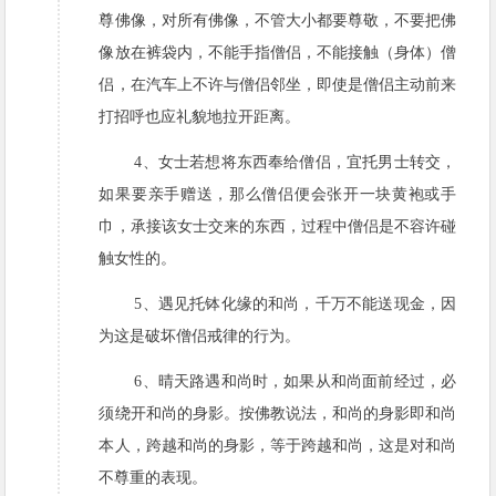
尊佛像，对所有佛像，不管大小都要尊敬，不要把佛
像放在裤袋内，不能手指僧侣，不能接触（身体）僧
侣，在汽车上不许与僧侣邻坐，即使是僧侣主动前来
打招呼也应礼貌地拉开距离。
4、女士若想将东西奉给僧侣，宜托男士转交，
如果要亲手赠送，那么僧侣便会张开一块黄袍或手
巾，承接该女士交来的东西，过程中僧侣是不容许碰
触女性的。
5、遇见托钵化缘的和尚，千万不能送现金，因
为这是破坏僧侣戒律的行为。
6、晴天路遇和尚时，如果从和尚面前经过，必
须绕开和尚的身影。按佛教说法，和尚的身影即和尚
本人，跨越和尚的身影，等于跨越和尚，这是对和尚
不尊重的表现。