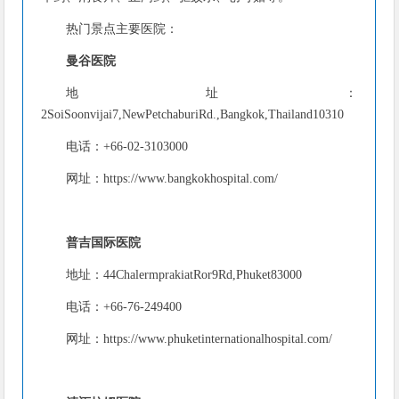
热门景点主要医院：
曼谷医院
地址：
2SoiSoonvijai7,NewPetchaburiRd.,Bangkok,Thailand10310
电话：+66-02-3103000
网址：https://www.bangkokhospital.com/
普吉国际医院
地址：44ChalermprakiatRor9Rd,Phuket83000
电话：+66-76-249400
网址：https://www.phuketinternationalhospital.com/