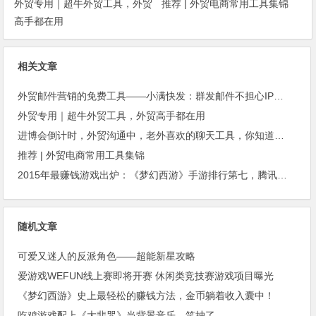
外贸专用｜超牛外贸工具，外贸
推荐 | 外贸电商常用工具集锦
高手都在用
相关文章
外贸邮件营销的免费工具——小满快发：群发邮件不担心IP被封
外贸专用｜超牛外贸工具，外贸高手都在用
进博会倒计时，外贸沟通中，老外喜欢的聊天工具，你知道几种？
推荐 | 外贸电商常用工具集锦
2015年最赚钱游戏出炉：《梦幻西游》手游排行第七，腾讯总收入进前三
随机文章
可爱又迷人的反派角色——超能新星攻略
爱游戏WEFUN线上赛即将开赛 休闲类竞技赛游戏项目曝光
《梦幻西游》史上最轻松的赚钱方法，金币躺着收入囊中！
吃鸡游戏配上《大悲咒》当背景音乐，笑抽了…