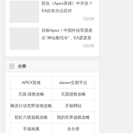
想在《Apex英雄》中开挂？
EA自有办法应对
02/28
目标Apex！中国外挂军团发
出”神仙集结令”，EA瑟瑟发
抖
02/28
分类
APEX英雄
steam交易平台
天国:拯救攻略
天国拯救攻略
幽灵行动荒野游戏攻略
开箱网站
彩虹六號遊戲攻略
我的世界遊戲攻略
手遊推薦
未分类