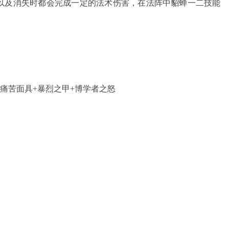
以及消失时都会完成一定的法术伤害，在法阵中貂蝉一二技能
+痛苦面具+暴烈之甲+博学者之怒