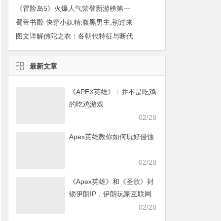
《冒险岛5》火爆人气荣登新游榜第一
蜀帝书殿-快穿小妖精:腹黑男主,别过来
图文详解佛陀之衣：各朝代特征与断代
最新文章
《APEX英雄》：并不是吃鸡
的吃鸡游戏
02/28
Apex英雄教你如何玩好侵蚀
02/28
《Apex英雄》和《圣歌》封
锁伊朗IP，伊朗玩家互联网
发声求援
02/28