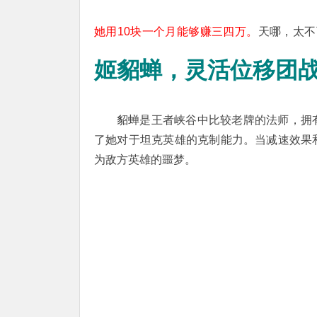
她用10块一个月能够赚三四万。
天哪，太不
姬貂蝉，灵活位移团
貂蝉是王者峡谷中比较老牌的法师，拥
了她对于坦克英雄的克制能力。当减速效果
为敌方英雄的噩梦。