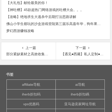
【大礼包】献给最美的你！
【神吐槽】45款超热门网络游戏的吐槽大会。。。
【攻略】绝地求生大逃杀中后期打法思路讲解
佛山小学生都玩的沙盒游戏登陆第三届乐高嘉年华，狗年果然不一般，附领票攻略
梦幻西游赚钱攻略
上一篇
下一篇
部分紧缺素材之高效收集图文攻略，塞尔达传说荒野之息攻略素材篇
【遇见●西藏】私人定制●稻城亚丁●布达拉宫●朝圣之旅●川进青出●18天大环线—6月16号首发！
文
章
书签
导
航
affiliate导航
ai导航
iherb折扣码
iherb折扣碼
vps优惠码
亚马逊卖家网址导航