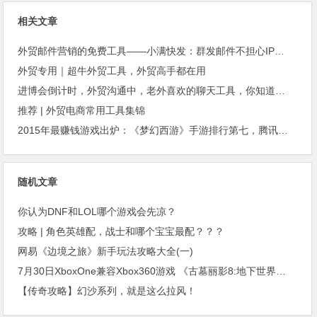
相关文章
外贸邮件营销的免费工具——小满快发：群发邮件不担心IP被封
外贸专用｜超牛外贸工具，外贸高手都在用
进博会倒计时，外贸沟通中，老外喜欢的聊天工具，你知道几种？
推荐 | 外贸电商常用工具集锦
2015年最赚钱游戏出炉：《梦幻西游》手游排行第七，腾讯总收入进前三
随机文章
你认为DNF和LOL哪个游戏会先凉？
攻略 | 角色英雄配，战士和哪个宝宝最配？？？
网易《边境之旅》新手玩法攻略大全(一)
7月30日XboxOne兼容Xbox360游戏 《古墓丽影8:地下世界》获支持《忍者之印》测试中
【传奇攻略】幻沙系列，就是这么拉风！