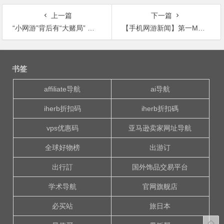
上一篇
下一篇
“小网游”背后有“大赌局” 有人因为玩这个倾家荡产！
【手机网游新闻】第一MMO手游! 《神武》手游进入App Store畅销榜前三 跨服战来袭《进击的部落》让我们战个痛!
文
章
书签
导
航
affiliate导航
ai导航
iherb折扣码
iherb折扣碼
vps优惠码
亚马逊卖家网址导航
全球好物榜
出游订
出行訂
国外饰品交易平台
学术导航
官网旗舰店
必买站
旅日本