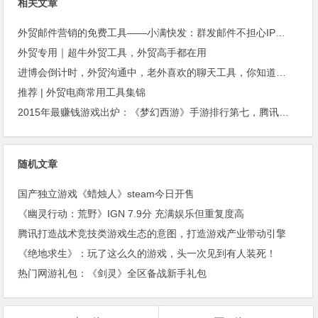
相关文章
外贸邮件营销的免费工具——小满快发：群发邮件不担心IP被封
外贸专用｜超牛外贸工具，外贸高手都在用
进博会倒计时，外贸沟通中，老外喜欢的聊天工具，你知道几种？
推荐 | 外贸电商常用工具集锦
2015年最赚钱游戏出炉：《梦幻西游》手游排行第七，腾讯总收入进前三
随机文章
国产独立游戏《蜡烛人》steam今日开售
《幽灵行动：荒野》IGN 7.9分 充满娱乐但重复度高
腾讯打造战术竞技类游戏生态的意图，打造游戏产业带动引擎
《绝地求生》：玩了这么久的游戏，头一次见到有人装死！
热门网游礼包：《剑灵》全区备战新手礼包