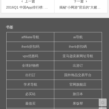
上一篇
下一篇
2016Q1 中国App排行榜: 风口上的视频、直播、新闻，最后谁来收割？
揭秘“小网游”背后的“大赌局”，有人一天输掉几十万！
文
章
书签
导
航
affiliate导航
ai导航
iherb折扣码
iherb折扣碼
vps优惠码
亚马逊卖家网址导航
全球好物榜
出游订
出行訂
国外饰品交易平台
学术导航
官网旗舰店
必买站
旅日本
最值买
果饭帮