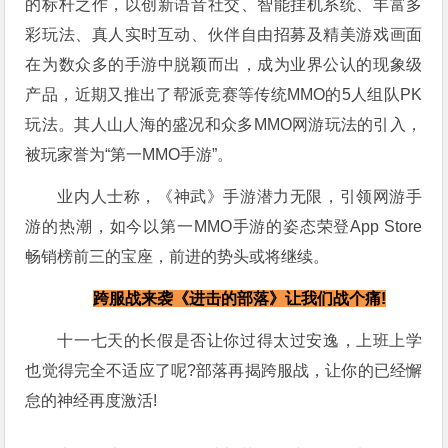
的标杆之作，以创新语音社交、智能挂机系统、丰富多
彩玩法、真人实时互动、伙伴自由招募及精美游戏画面
在为数众多的手游中脱颖而出，成为业界公认的现象级
产品，近期又推出了帮派竞赛等传统MMO的5人组队PK
玩法。其人山人海的盛况和众多MMO网游玩法的引入，
被玩家誉为“第一MMO手游”。
业内人士称，《神武》手游潜力无限，引领网游手
游的热潮，如今以第一MMO手游的姿态荣登App Store
畅销榜前三的宝座，前进的势头或将继续。
跨服战来袭《进击的部落》让我们战个痛!
十一七天的长假是否让你过得太过安逸，上班上学
也觉得完全不适应了呢?部落再揭跨服战，让你的已经懈
怠的神经再度激活!