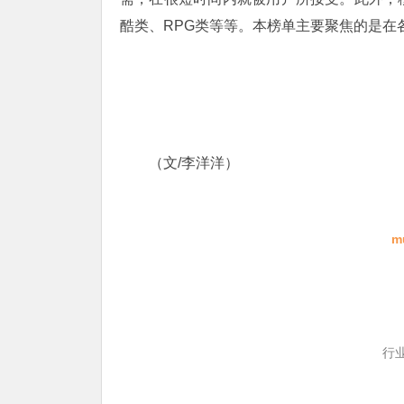
酷类、RPG类等等。本榜单主要聚焦的是在
（文/李洋洋）
m
行