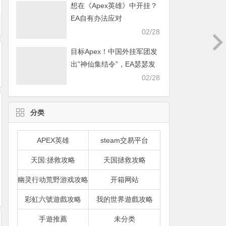
想在《Apex英雄》中开挂？
EA自有办法应对
02/28
目标Apex！中国外挂军团发
出”神仙集结令”，EA瑟瑟发
抖
02/28
分类
APEX英雄
steam交易平台
天国:拯救攻略
天国拯救攻略
幽灵行动荒野游戏攻略
开箱网站
彩虹六號遊戲攻略
我的世界遊戲攻略
手遊推薦
未分类