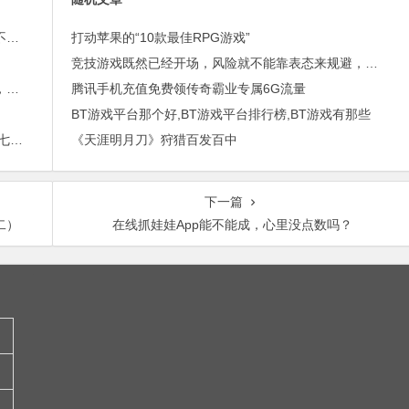
外贸邮件营销的免费工具——小满快发：群发邮件不担心IP被封
打动苹果的“10款最佳RPG游戏”
竞技游戏既然已经开场，风险就不能靠表态来规避，更不用说甩卖资产了
进博会倒计时，外贸沟通中，老外喜欢的聊天工具，你知道几种？
腾讯手机充值免费领传奇霸业专属6G流量
BT游戏平台那个好,BT游戏平台排行榜,BT游戏有那些
2015年最赚钱游戏出炉：《梦幻西游》手游排行第七，腾讯总收入进前三
《天涯明月刀》狩猎百发百中
下一篇
二）
在线抓娃娃App能不能成，心里没点数吗？