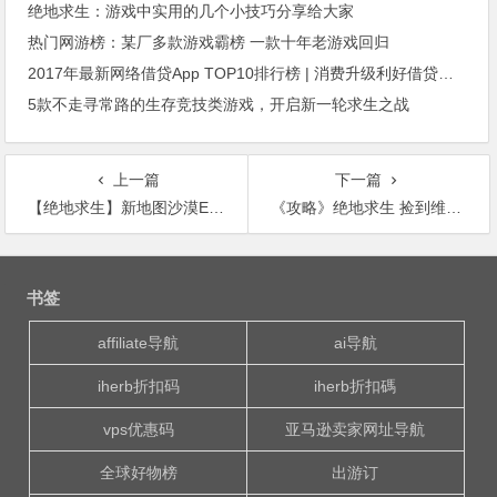
绝地求生：游戏中实用的几个小技巧分享给大家
热门网游榜：某厂多款游戏霸榜 一款十年老游戏回归
2017年最新网络借贷App TOP10排行榜 | 消费升级利好借贷前景 政策引导行业良性发展
5款不走寻常路的生存竞技类游戏，开启新一轮求生之战
上一篇
下一篇
【绝地求生】新地图沙漠EL城，最强攻略打法
《攻略》绝地求生 捡到维克托千万别扔 满配爆发堪比Groza
文
章
书签
导
航
affiliate导航
ai导航
iherb折扣码
iherb折扣碼
vps优惠码
亚马逊卖家网址导航
全球好物榜
出游订