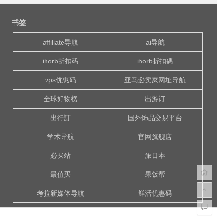
文
章
书签
导
航
affiliate导航
ai导航
iherb折扣码
iherb折扣碼
vps优惠码
亚马逊卖家网址导航
全球好物榜
出游订
出行訂
国外饰品交易平台
学术导航
官网旗舰店
必买站
旅日本
最值买
果饭帮
考拉新媒体导航
鲜活优惠码