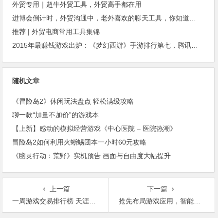
外贸专用｜超牛外贸工具，外贸高手都在用
进博会倒计时，外贸沟通中，老外喜欢的聊天工具，你知道几种？
推荐 | 外贸电商常用工具集锦
2015年最赚钱游戏出炉：《梦幻西游》手游排行第七，腾讯总收入进前三
随机文章
《冒险岛2》休闲玩法盘点 轻松满级攻略
聊一款“加量不加价”的游戏本
【上新】感动的模拟经营游戏《中心医院 – 医院热潮》
冒险岛2如何利用火蜥蜴团本一小时60元攻略
《幽灵行动：荒野》实机预告 画面与自由度大幅提升
上一篇
下一篇
一周游戏交易排行榜 天涯明月刀势不可挡
抢先布局游戏应用，智能应用链SAC打造去中心化BAAS平台