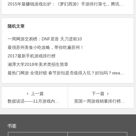
2015年最赚钱游戏出炉：《梦幻西游》手游排行第七，腾讯总收入进前三
随机文章
一周网游交易榜：DNF居首 天刀进前10
最强苏州美食小吃攻略，带你吃遍苏州！
2017最新手机游戏排行榜
湘潭大学2018年美术类招生简章
最热门网游 全境封锁 春节折扣是否值得入坑？好玩吗？steam加速器分享
上一篇
下一篇
数据说话——11月游戏内场均得分排行榜
英国一周游戏销量排行榜出炉 假期老外都玩啥？
文
章
书签
导