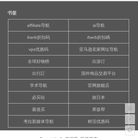
文
章
书签
导
航
affiliate导航
ai导航
iherb折扣码
iherb折扣碼
vps优惠码
亚马逊卖家网址导航
全球好物榜
出游订
出行訂
国外饰品交易平台
学术导航
官网旗舰店
必买站
旅日本
最值买
果饭帮
考拉新媒体导航
鲜活优惠码