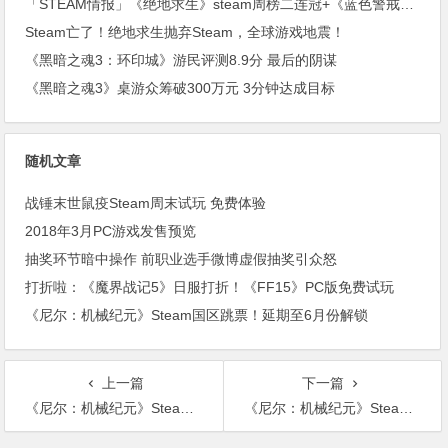
「STEAM情报」《绝地求生》steam周榜二连冠+《蓝色警戒》上架steam
Steam亡了！绝地求生抛弃Steam，全球游戏地震！
《黑暗之魂3：环印城》游民评测8.9分 最后的阴谋
《黑暗之魂3》桌游众筹破300万元 3分钟达成目标
随机文章
战锤末世鼠疫Steam周末试玩 免费体验
2018年3月PC游戏发售预览
抽奖环节暗中操作 前职业选手微博虚假抽奖引众怒
打折啦：《魔界战记5》日服打折！《FF15》PC版免费试玩
《尼尔：机械纪元》Steam国区跳票！延期至6月份解锁
上一篇
下一篇
《尼尔：机械纪元》Steam版获多半好评
《尼尔：机械纪元》Steam国区定价疑曝光：199元