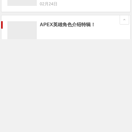
02月24日
APEX英雄角色介绍特辑！
02月24日
《Apex英雄》已封禁超1.6万名作弊者；
游戏宅68万买个游戏卡带
02月24日
《Apex英雄》最大对手不是PUBG和堡
垒之夜，而是这家“全美最差游戏公
司”！
02月24日