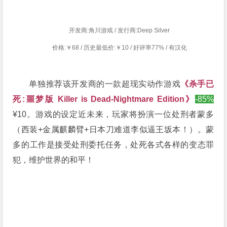
开发商:角川游戏 / 发行商:Deep Silver
价格:￥68 / 历史最低价:￥10 / 好评率77% / 有汉化
单独推荐该开发商的一款超现实动作游戏
《
杀手已
死:噩梦版 Killer is Dead-Nightmare Edition》
-85%
¥10。
游戏的设定近未来，玩家将扮演
一位
处刑者
蒙多
（西装+金属麒麟臂+日本刀难道李似逼王坂本！）
。蒙
多的工作是接受处刑委托任务，处死各式各样的变态罪
犯，维护世界的和平！