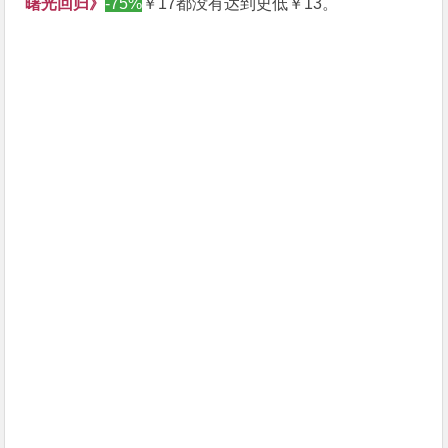
曙光回归》
-75%
￥17都没有达到史低￥13。