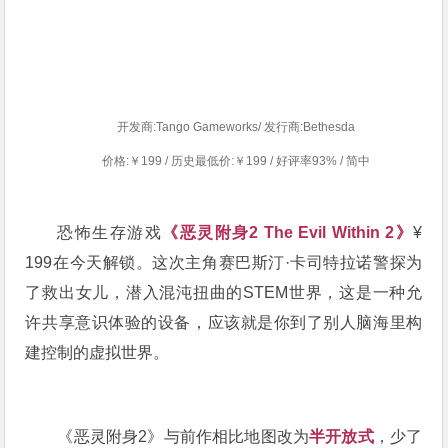
开发商:Tango Gameworks/ 发行商:Bethesda
价格:￥199 / 历史最低价:￥199 / 好评率93% / 简中
恐怖生存游戏
《
恶灵附身2 The Evil Within 2》
¥
199在今天解锁。这次主角
赛巴斯汀·卡司特拉诺警探为
了救出女儿，潜入混沌扭曲的
STEM世界，这是一种允
许共享意识体验的设备，应该就是你到了别人脑海里构
建控制的虚拟世界。
《恶灵附身2》与前作相比地图改为
半开放式
，少了