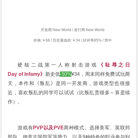
开发商:New World / 发行商:New World
价格:￥68 / 历史最低价:￥34 / 好评率85% / 简中
硬核二战第一人称射击游戏
《
耻辱之日
Day of Infamy》
新史低
-50%
¥34，周末同样免费试玩两
天，本作和《叛乱》是同一开发商，游戏类型也很接
近，喜欢叛乱的同学可以试试
（比叛乱贵很多～算是续
作）
。
游戏有
PVP以及PVE
两种模式。选择美军、英联邦
部队、德意志国防军等势力，以及9种特色的职业参与到