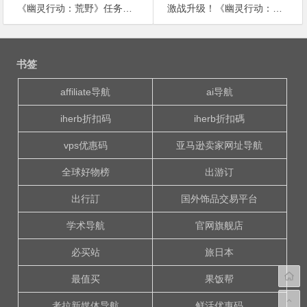
《幽灵行动：荒野》任务总数超100！无固定完成顺序
激战升级！《幽灵行动：荒野》最高画质测试
文
章
书签
导
航
affiliate导航
ai导航
iherb折扣码
iherb折扣碼
vps优惠码
亚马逊卖家网址导航
全球好物榜
出游订
出行訂
国外饰品交易平台
学术导航
官网旗舰店
必买站
旅日本
最值买
果饭帮
考拉新媒体导航
鲜活优惠码