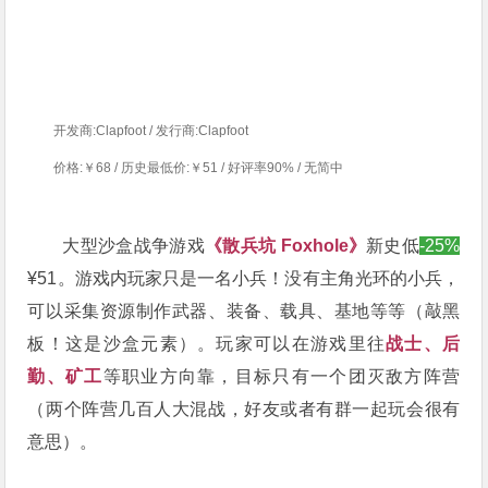
开发商:Clapfoot / 发行商:Clapfoot
价格:￥68 / 历史最低价:￥51 / 好评率90% / 无简中
大型沙盒战争游戏
《散兵坑 Foxhole》
新史低
-25%
¥51。游戏内玩家只是一名小兵！没有主角光环的小兵，
可以
采集资源制作武器、装备、载具、基地等等（敲黑
板！这是沙盒元素）。玩家可以在游戏里往
战士、后
勤、矿工
等职业方向靠，目标只有一个团灭敌方阵营
（两个阵营几百人大混战，好友或者有群一起玩会很有
意思）。