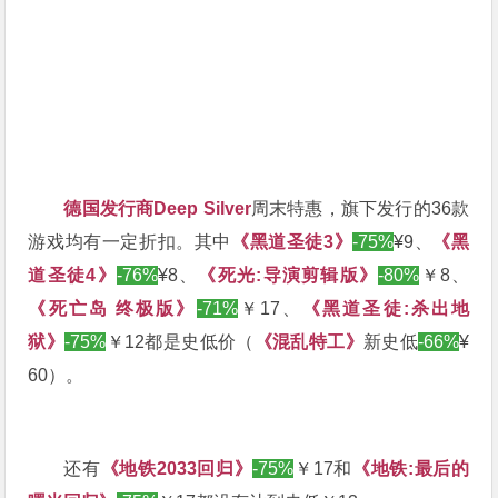
德国发行商Deep Silver
周末特惠，旗下发行的36款
游戏均有一定折扣。其中
《黑道圣徒3》
-75%
¥9、
《黑
道圣徒4》
-76%
¥8、
《死光:导演剪辑版》
-80%
￥8、
《死亡岛 终极版》
-71%
￥17、
《黑道圣徒:杀出地
狱》
-75%
￥12
都是史低价（
《混乱特工》
新史低
-66%
¥
60）。
还有
《地铁2033回归》
-75%
￥17和
《地铁:最后的