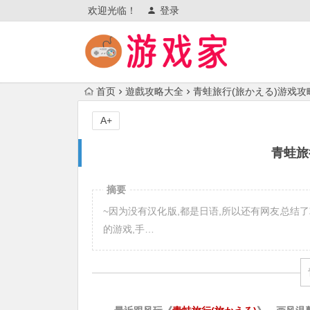
欢迎光临！
登录
首页
遊戲攻略大全
青蛙旅行(旅かえる)游戏攻
A+
青蛙旅
摘要
~因为没有汉化版,都是日语,所以还有网友总结
的游戏,手…