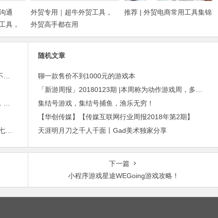
沟通
外贸专用｜超牛外贸工具，
推荐 | 外贸电商常用工具集锦
工具，
外贸高手都在用
随机文章
外贸邮件营销的免费工具——小满快发：群发邮件不担心IP被封
聊一款售价不到1000元的游戏本
「新游周报」20180123期 |本周称为动作游戏周，多款独具特色动作手游集中上线
进博会倒计时，外贸沟通中，老外喜欢的聊天工具，你知道几种？
集结号游戏，集结号捕鱼，渔乐无穷！
【华创传媒】【传媒互联网行业周报2018年第2期】
2015年最赚钱游戏出炉：《梦幻西游》手游排行第七，腾讯总收入进前三
天涯明月刀之千人千面丨Gad美术独家分享
下一篇
小程序游戏星途WEGoing游戏攻略！