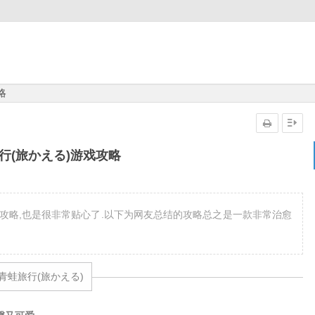
略
行(旅かえる)游戏攻略
了攻略,也是很非常贴心了.以下为网友总结的攻略总之是一款非常治愈
青蛙旅行(旅かえる)