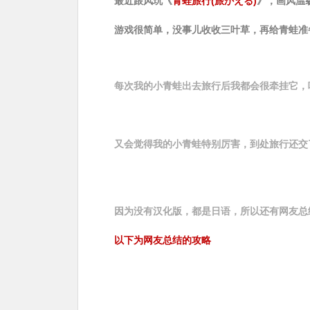
最近跟风玩《
青蛙旅行(旅かえる)
》，画风温
游戏很简单，没事儿收收三叶草，再给青蛙准
每次我的小青蛙出去旅行后我都会很牵挂它，啊
又会觉得我的小青蛙特别厉害，到处旅行还交
因为没有汉化版，都是日语，所以还有网友总
以下为网友总结的攻略