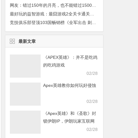
网友：错过150年的月亮，也不能错过1500年难得一遇的美眉！
最好玩的益智游戏：最囧游戏2全关卡通关图文攻略
竞技俱乐部登顶103国畅销榜《全军出击 刺激战场》
最新文章
《APEX英雄》：并不是吃鸡
的吃鸡游戏
02/28
Apex英雄教你如何玩好侵蚀
02/28
《Apex英雄》和《圣歌》封
锁伊朗IP，伊朗玩家互联网
发声求援
02/28