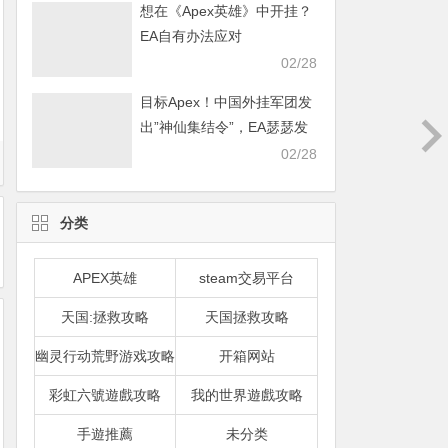
想在《Apex英雄》中开挂？
EA自有办法应对
02/28
目标Apex！中国外挂军团发
出”神仙集结令”，EA瑟瑟发
抖
02/28
分类
APEX英雄
steam交易平台
天国:拯救攻略
天国拯救攻略
幽灵行动荒野游戏攻略
开箱网站
彩虹六號遊戲攻略
我的世界遊戲攻略
手遊推薦
未分类