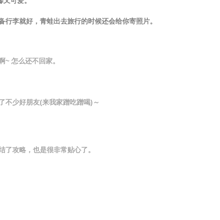
馨又可爱。
备行李就好，青蛙出去旅行的时候还会给你寄照片。
~ 怎么还不回家。
了不少好朋友(来我家蹭吃蹭喝)～
结了攻略，也是很非常贴心了。