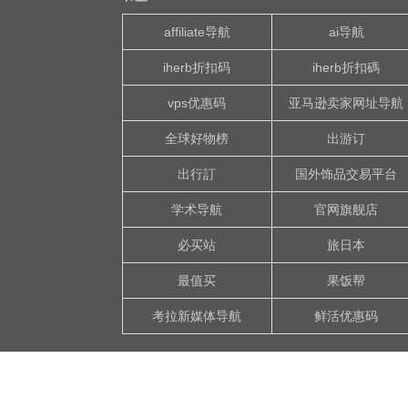
affiliate导航
ai导航
iherb折扣码
iherb折扣碼
vps优惠码
亚马逊卖家网址导航
全球好物榜
出游订
出行訂
国外饰品交易平台
学术导航
官网旗舰店
必买站
旅日本
最值买
果饭帮
考拉新媒体导航
鲜活优惠码