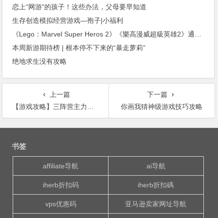
恋上“网游”的孩子！这些办法，父母要早知道
生存创造模拟经营游戏—孢子|小福利
《Lego：Marvel Super Heros 2》《樂高漫威超級英雄2》通關游玩圖文心得【攻略】
本周新游期待榜 | 根本停不下来的“暴走萝莉”
绝地求生没有攻略
上一篇
下一篇
【游戏攻略】三阵营主力神将分析。BY：诡尊の随风
你画我猜神级游戏技巧攻略
文
章
书签
导
航
affiliate导航
ai导航
iherb折扣码
iherb折扣碼
vps优惠码
亚马逊卖家网址导航