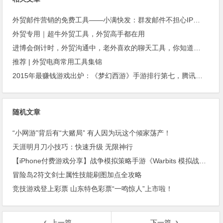
外贸邮件营销的免费工具——小满快发：群发邮件不担心IP被封
外贸专用｜超牛外贸工具，外贸高手都在用
进博会倒计时，外贸沟通中，老外喜欢的聊天工具，你知道几种？
推荐 | 外贸电商常用工具集锦
2015年最赚钱游戏出炉：《梦幻西游》手游排行第七，腾讯总收入进前三
随机文章
“小网游”背后有“大赌局” 有人因为玩这个倾家荡产！
天涯明月刀小技巧：快速升级 无限神行
【iPhone付费游戏分享】战争模拟策略手游《Warbits 模拟战争》打造你的战争机器
冒险岛2符文剑士属性技能刷图加点全攻略
竞技游戏登上彩票 山东特色彩票“一鸣惊人”上市啦！
上一篇
下一篇