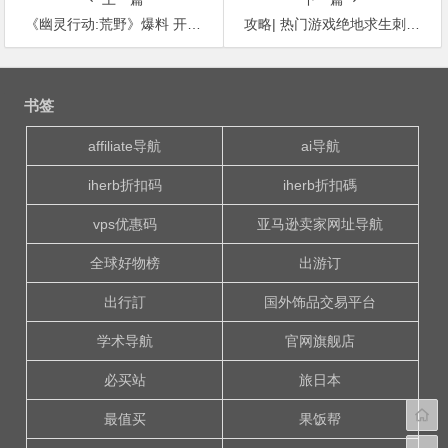
《幽灵行动:荒野》爆料 开发团队为创作走遍玻利维亚
攻略| 热门游戏绝地求生刺激战场枪械全解析
文
章
书签
导
航
affiliate导航
ai导航
iherb折扣码
iherb折扣碼
vps优惠码
亚马逊卖家网址导航
全球好物榜
出游订
出行訂
国外饰品交易平台
学术导航
官网旗舰店
必买站
旅日本
最值买
果饭帮