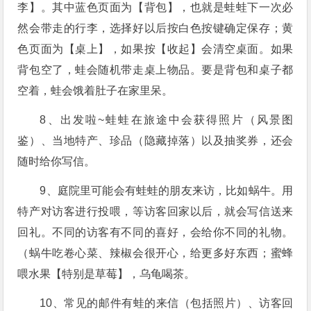
李】。其中蓝色页面为【背包】，也就是蛙蛙下一次必
然会带走的行李，选择好以后按白色按键确定保存；黄
色页面为【桌上】，如果按【收起】会清空桌面。如果
背包空了，蛙会随机带走桌上物品。要是背包和桌子都
空着，蛙会饿着肚子在家里呆。
8、出发啦~蛙蛙在旅途中会获得照片（风景图
鉴）、当地特产、珍品（隐藏掉落）以及抽奖券，还会
随时给你写信。
9、庭院里可能会有蛙蛙的朋友来访，比如蜗牛。用
特产对访客进行投喂，等访客回家以后，就会写信送来
回礼。不同的访客有不同的喜好，会给你不同的礼物。
（蜗牛吃卷心菜、辣椒会很开心，给更多好东西；蜜蜂
喂水果【特别是草莓】，乌龟喝茶。
10、常见的邮件有蛙的来信（包括照片）、访客回