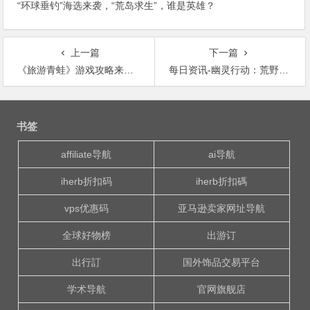
“环球垂钓”海选来袭，“荒岛求生”，谁是英雄？
上一篇
下一篇
《旅游青蛙》游戏攻略来啦！
每日资讯-幽灵行动：荒野公测介绍
文
章
书签
导
航
affiliate导航
ai导航
iherb折扣码
iherb折扣碼
vps优惠码
亚马逊卖家网址导航
全球好物榜
出游订
出行訂
国外饰品交易平台
学术导航
官网旗舰店