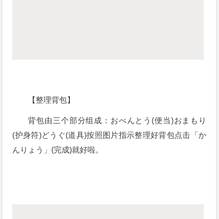
【整理背包】
背包由三个部分组成：おべんとう(便当)おまもり
(护身符)どうぐ(道具)按照图片指示整理好背包点击「か
んりょう」(完成)就好啦。