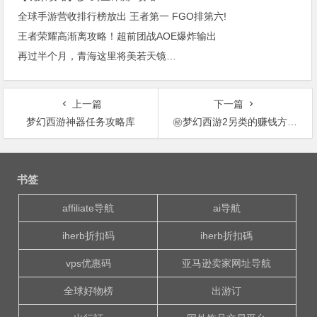
全球手游营收排行榜放出 王者第一 FGO排第六!
王者荣耀高渐离攻略！超前团战AOE爆炸输出
再过半个月，青海这里将美若天镜…
上一篇
下一篇
梦幻西游神器任务攻略库
㊙梦幻西游2另类的赚钱方法：浅谈挖古玩及黑市攻略
文
章
书签
导
航
affiliate导航
ai导航
iherb折扣码
iherb折扣碼
vps优惠码
亚马逊卖家网址导航
全球好物榜
出游订