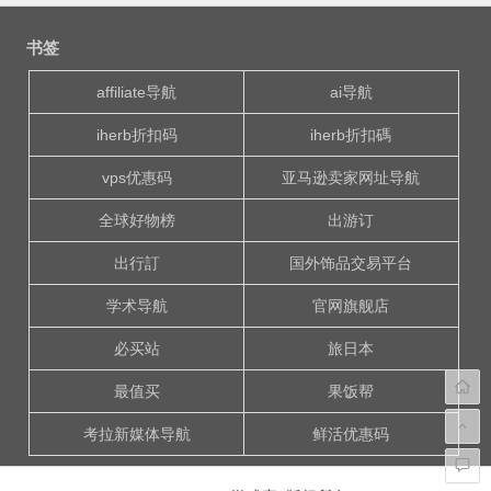
文
章
书签
导
航
affiliate导航
ai导航
iherb折扣码
iherb折扣碼
vps优惠码
亚马逊卖家网址导航
全球好物榜
出游订
出行訂
国外饰品交易平台
学术导航
官网旗舰店
必买站
旅日本
最值买
果饭帮
考拉新媒体导航
鲜活优惠码