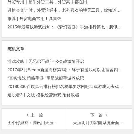
外贸专用｜超牛外贸工具，外贸高手都在用
进博会倒计时，外贸沟通中，老外喜欢的聊天工具，你知道几种？
推荐 | 外贸电商常用工具集锦
2015年最赚钱游戏出炉：《梦幻西游》手游排行第七，腾讯总收入进前三
随机文章
游戏攻略丨无兄弟不战斗 公会战激情开启
2017年3月Steam新游周榜第1期：终于有游戏可以让宿舍四人顶咸鱼了！
“真实海战 策略手游 ”明星战舰手游养成记
20180330百度风云排行榜排名榜单要求网吧卸载游戏无头鸡存活一周俄前间谍女儿苏醒
逃脱者2中文版 模拟经营游戏 附修改器
上一篇
下一篇
图个好游戏：腾讯用天涯明月刀的引擎做了款“战狼版”的绝地求生
天涯明月刀家园系统全面揭秘——高清大图盘点风水处