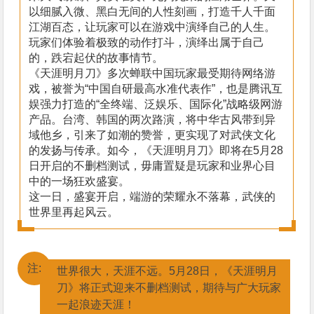
以细腻入微、黑白无间的人性刻画，打造千人千面
江湖百态，让玩家可以在游戏中演绎自己的人生。
玩家们体验着极致的动作打斗，演绎出属于自己
的，跌宕起伏的故事情节。
《天涯明月刀》多次蝉联中国玩家最受期待网络游
戏，被誉为“中国自研最高水准代表作”，也是腾讯互
娱强力打造的“全终端、泛娱乐、国际化”战略级网游
产品。台湾、韩国的两次路演，将中华古风带到异
域他乡，引来了如潮的赞誉，更实现了对武侠文化
的发扬与传承。如今，《天涯明月刀》即将在5月28
日开启的不删档测试，毋庸置疑是玩家和业界心目
中的一场狂欢盛宴。
这一日，盛宴开启，端游的荣耀永不落幕，武侠的
世界里再起风云。
注:
世界很大，天涯不远。5月28日，《天涯明月
刀》将正式迎来不删档测试，期待与广大玩家
一起浪迹天涯！