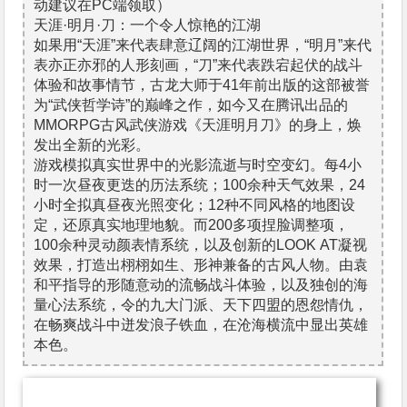
动建议在PC端领取）
天涯·明月·刀：一个令人惊艳的江湖
如果用“天涯”来代表肆意辽阔的江湖世界，“明月”来代
表亦正亦邪的人形刻画，“刀”来代表跌宕起伏的战斗
体验和故事情节，古龙大师于41年前出版的这部被誉
为“武侠哲学诗”的巅峰之作，如今又在腾讯出品的
MMORPG古风武侠游戏《天涯明月刀》的身上，焕
发出全新的光彩。
游戏模拟真实世界中的光影流逝与时空变幻。每4小
时一次昼夜更迭的历法系统；100余种天气效果，24
小时全拟真昼夜光照变化；12种不同风格的地图设
定，还原真实地理地貌。而200多项捏脸调整项，
100余种灵动颜表情系统，以及创新的LOOK AT凝视
效果，打造出栩栩如生、形神兼备的古风人物。由袁
和平指导的形随意动的流畅战斗体验，以及独创的海
量心法系统，令的九大门派、天下四盟的恩怨情仇，
在畅爽战斗中迸发浪子铁血，在沧海横流中显出英雄
本色。