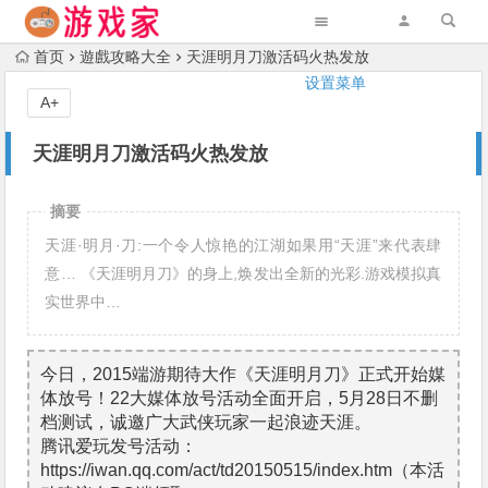
首页
遊戲攻略大全
天涯明月刀激活码火热发放
设置菜单
A+
天涯明月刀激活码火热发放
摘要
天涯·明月·刀:一个令人惊艳的江湖如果用“天涯”来代表肆
意… 《天涯明月刀》的身上,焕发出全新的光彩.游戏模拟真
实世界中…
今日，2015端游期待大作《天涯明月刀》正式开始媒
体放号！22大媒体放号活动全面开启，5月28日不删
档测试，诚邀广大武侠玩家一起浪迹天涯。
腾讯爱玩发号活动：
https://iwan.qq.com/act/td20150515/index.htm（本活