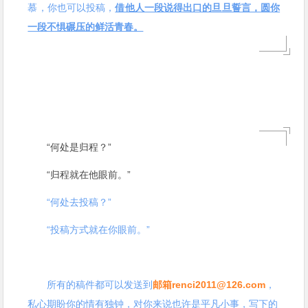
慕，你也可以投稿，
借他人一段说得出口的旦旦誓言，圆你
一段不惧碾压的鲜活青春。
“何处是归程？”
“归程就在他眼前。”
“何处去投稿？”
“投稿方式就在你眼前
。”
所有的稿件都可以发送到
邮箱
renci2011@126.com
，
私心期盼你的情有独钟，对你来说也许是平凡小事，写下的