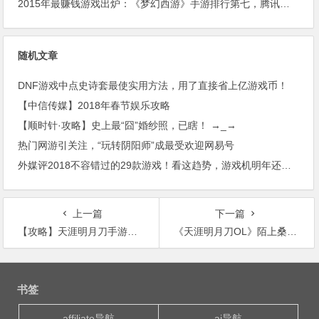
2015年最赚钱游戏出炉：《梦幻西游》手游排行第七，腾讯总收入进前三
随机文章
DNF游戏中点史诗套最使实用方法，用了直接省上亿游戏币！
【中信传媒】2018年春节娱乐攻略
【顺时针·攻略】史上最“囧”婚纱照，已瞎！ →_→
热门网游引关注，“玩转阴阳师”成最受欢迎网易号
外媒评2018不容错过的29款游戏！看这趋势，游戏机明年还能大卖！
上一篇
下一篇
【攻略】天涯明月刀手游身份技能阵法怎么玩
《天涯明月刀OL》陌上桑绿君可归 天刀两周年盛典即将开启
文
章
书签
导
航
affiliate导航
ai导航