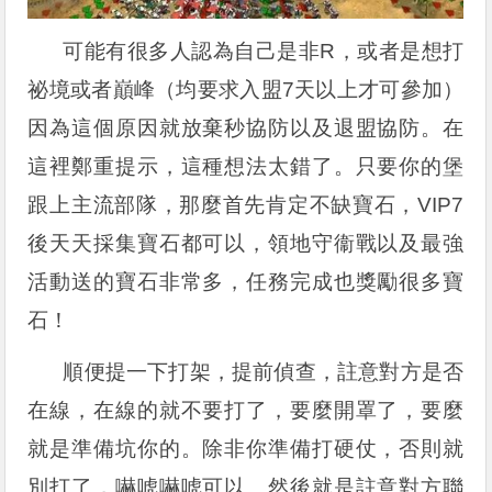
可能有很多人認為自己是非R，或者是想打
祕境或者巔峰（均要求入盟7天以上才可參加）
因為這個原因就放棄秒協防以及退盟協防。在
這裡鄭重提示，這種想法太錯了。只要你的堡
跟上主流部隊，那麼首先肯定不缺寶石，VIP7
後天天採集寶石都可以，領地守衞戰以及最強
活動送的寶石非常多，任務完成也獎勵很多寶
石！
順便提一下打架，提前偵查，註意對方是否
在線，在線的就不要打了，要麼開罩了，要麼
就是準備坑你的。除非你準備打硬仗，否則就
別打了，嚇唬嚇唬可以。然後就是註意對方聯