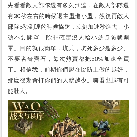
先看看敵人部隊還有多久到達，在敵人部隊還
有30秒左右的時候退主盟進小盟，然後再敵人
部隊5秒到達的時候協防，立刻加速秒進去。小
號不要開罩，除非確定沒人給小號協防就開
罩。目的就很簡單，坑兵，坑死多少是多少。
不要吝嗇寶石，每次熱賣都把50%加速全買
了。相信我，前期你們盟在協防上做的越好，
那麼後期會打你們的人就越少。聯盟也越有可
能壯大。