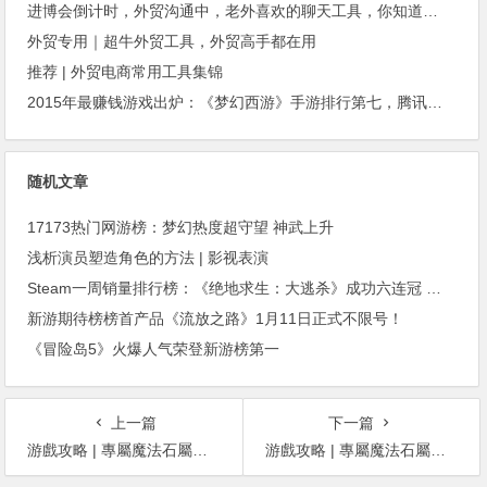
进博会倒计时，外贸沟通中，老外喜欢的聊天工具，你知道几种？
外贸专用｜超牛外贸工具，外贸高手都在用
推荐 | 外贸电商常用工具集锦
2015年最赚钱游戏出炉：《梦幻西游》手游排行第七，腾讯总收入进前三
随机文章
17173热门网游榜：梦幻热度超守望 神武上升
浅析演员塑造角色的方法 | 影视表演
Steam一周销量排行榜：《绝地求生：大逃杀》成功六连冠 《逃生2》杀入榜单并位居第二
新游期待榜榜首产品《流放之路》1月11日正式不限号！
《冒险岛5》火爆人气荣登新游榜第一
上一篇
下一篇
游戲攻略 | 專屬魔法石屬性與獲得方法（1）
游戲攻略 | 專屬魔法石屬性與獲得方法（2）