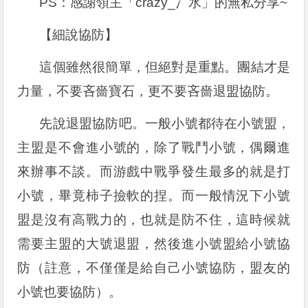
PS：感謝領主「crazy_冫水」的無私分享~
【細說協防】
這個雖然很簡單，但絕對是重點。團結才是
力量，不要吝嗇寶石，更不要吝嗇退盟協防。
先說退盟協防吧。一般小號都待在小號盟，
主盟是不會進小號的，除了戰鬥小號，偶爾進
來辦事不談。而游戲中戰爭發生最多的就是打
小號，畢竟柿子撿軟的捏。而一般情況下小號
盟是沒有高戰力的，也就是防不住，這時候就
需要主盟的大號退盟，然後進小號盟給小號協
防（註意，不僅僅是給自己小號協防，盟友的
小號也要協防）。