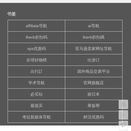
文
章
书签
导
航
affiliate导航
ai导航
iherb折扣码
iherb折扣碼
vps优惠码
亚马逊卖家网址导航
全球好物榜
出游订
出行訂
国外饰品交易平台
学术导航
官网旗舰店
必买站
旅日本
最值买
果饭帮
考拉新媒体导航
鲜活优惠码