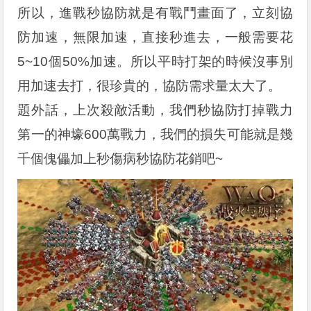
所以，進戰秒協防就是有戰鬥畫面了，立刻協
防加速，無限加速，直接秒進去，一般需要花
5~10個50%加速。所以平時打架的時候沒事別
用加速去打，很珍貴的，協防需求量太大了。
題外話，上次殺敵活動，我們秒協防打掉戰力
第一的神壕600萬戰力，我們的損失可能就是幾
千個傀儡加上秒傷病秒協防花銷吧~