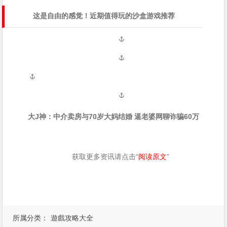
这是自由的感觉！近期值得玩的沙盒游戏推荐
大J神：中介卖房与70岁大妈结婚 逼老婆网聊诈骗60万
获取更多资讯请点击“
阅读原文
”
所属分类：
遊戲攻略大全