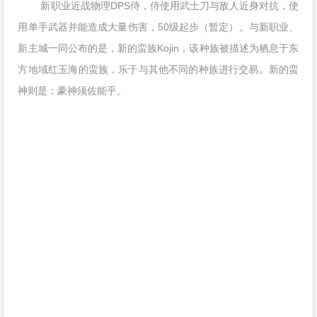
新职业近战物理DPS侍，侍使用武士刀与敌人近身对抗，使
用单手武器并能造成大量伤害，50级起步（暂定）。与新职业、
新主城一同公布的是，新的蛮族Kojin，该种族被描述为栖息于东
方地域红玉海的蛮族，乐于与其他不同的种族进行交易。新的蛮
神则是：豪神须佐能乎。