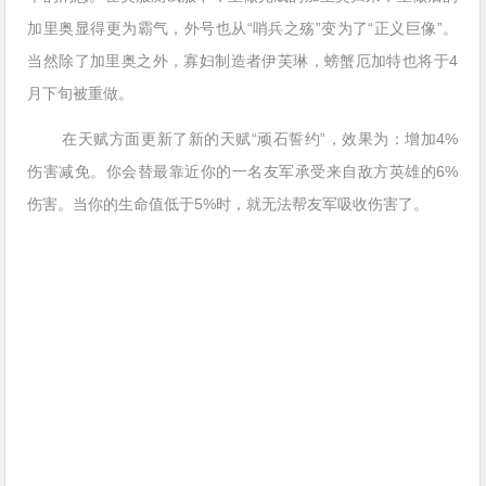
加里奥显得更为霸气，外号也从“哨兵之殇”变为了“正义巨像”。
当然除了加里奥之外，寡妇制造者伊芙琳，螃蟹厄加特也将于4
月下旬被重做。
在天赋方面更新了新的天赋“顽石誓约”，效果为：增加4%
伤害减免。你会替最靠近你的一名友军承受来自敌方英雄的6%
伤害。当你的生命值低于5%时，就无法帮友军吸收伤害了。