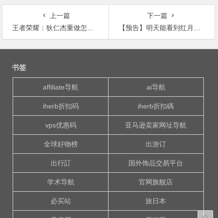
上一篇
下一篇
王者荣耀：狄仁杰重做怎么出装、搭配铭文
【预告】明天能看到红月亮？前提是……天气好
文
章
书签
导
航
affiliate导航
ai导航
iherb折扣码
iherb折扣碼
vps优惠码
亚马逊卖家网址导航
全球好物榜
出游订
出行訂
国外饰品交易平台
学术导航
官网旗舰店
必买站
旅日本