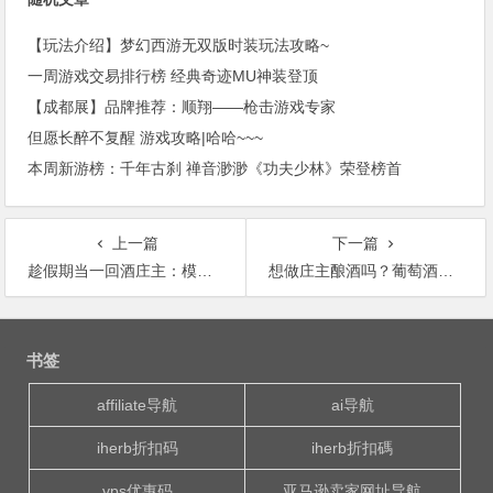
【玩法介绍】梦幻西游无双版时装玩法攻略~
一周游戏交易排行榜 经典奇迹MU神装登顶
【成都展】品牌推荐：顺翔——枪击游戏专家
但愿长醉不复醒 游戏攻略|哈哈~~~
本周新游榜：千年古刹 禅音渺渺《功夫少林》荣登榜首
上一篇
下一篇
趁假期当一回酒庄主：模拟经营游戏「Terroir」初体验
想做庄主酿酒吗？葡萄酒模拟经营游戏「Terroir」初体验！
文
章
书签
导
航
affiliate导航
ai导航
iherb折扣码
iherb折扣碼
vps优惠码
亚马逊卖家网址导航