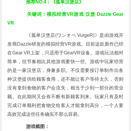
推荐NO.4：《孤单汉堡店》
关键词：模拟经营VR游戏 汉堡 Dazzle Gear
VR
《孤单汉堡店(ワンオペ VurgeR)》是由游戏开
发商Dazzle研发的模拟经营VR游戏。目前这款新作已经
在Gear VR上架，只适用于GearVR设备。游戏玩法相对
简单，但节奏相比其他游戏要快一些。游戏中玩家经营
的是一家汉堡店，身兼多职。不仅需要按订单制作出各
种汉堡提供给顾客食用，还不能让客户等待太久，否则
没有拿到食物的客户会流失，相当于少到一部分的营业
额。在此期间又会有不断有新顾客到来。玩家只有及时
完成订单顺利把食物交给客人才能拿到高分，一个人要
高效完成这些任务确实不那么容易。
游戏截图：