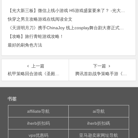
【光大新三板】微信上线小游戏 H5游戏盛宴要来了？ -光大新三板传媒互联网周报20180105
快穿之男主攻略游戏在线阅读全文
《天涯明月刀》携手ChinaJoy 线上cosplay舞台剧大赛正式开启
【攻略】旅行青蛙游戏攻略！
最好的刷角色方法
上一篇
下一篇
机甲策略回合游戏《圣殿骑士战争》试玩
腾讯首款战争策略手游《乱世王者》预约开启 特色大揭秘
文
章
书签
导
航
affiliate导航
ai导航
iherb折扣码
iherb折扣碼
vps优惠码
亚马逊卖家网址导航