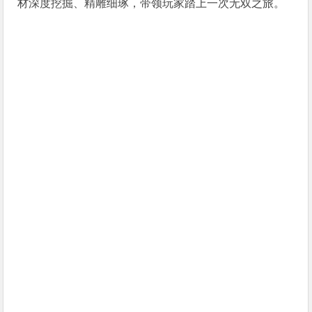
材深度挖掘、精雕细琢，带领玩家踏上一次无双之旅。