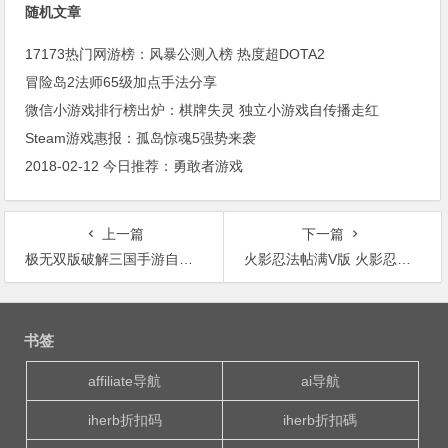
随机文章
17173热门网游榜：风暴公测入榜 热度超DOTA2
冒险岛2法师65级加点手法分享
微信小游戏排行榜出炉：棋牌失灵 独立小游戏自传播走红
Steam游戏惠报：孤岛惊魂5强势来袭
2018-02-12 今日推荐：勇敢者游戏
上一篇
下一篇
极无双版破解三国手游自由PK完美带入三国演义登录就送满V元宝返利惊喜不断
火影忍法帖满V版 火影忍者系列破解GM版手游 登陆赠送满VIP15 无限钻石金币
文
章
书签
导
航
affiliate导航
ai导航
iherb折扣码
iherb折扣碼