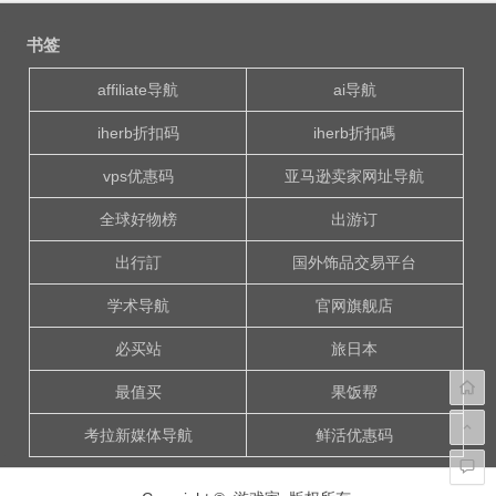
文
章
书签
导
航
affiliate导航
ai导航
iherb折扣码
iherb折扣碼
vps优惠码
亚马逊卖家网址导航
全球好物榜
出游订
出行訂
国外饰品交易平台
学术导航
官网旗舰店
必买站
旅日本
最值买
果饭帮
考拉新媒体导航
鲜活优惠码