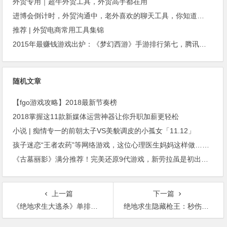
外贸专用｜超牛外贸工具，外贸高手都在用
进博会倒计时，外贸沟通中，老外喜欢的聊天工具，你知道几种？
推荐 | 外贸电商常用工具集锦
2015年最赚钱游戏出炉：《梦幻西游》手游排行第七，腾讯总收入进前三
随机文章
【fgo游戏攻略】2018最新节奏榜
2018掌握这11款新媒体运营神器让你升职加薪更轻松
小说 | 痴情专一的前朝太子VS美貌调皮的小孤女「11.12」
孩子迷恋“王者农药”等网络游戏，这位心理医生妈妈这样做……真受启发！
《古墓丽影》满分推荐！完美还原9代游戏，新劳拉虽是初出茅庐但战斗力爆表
上一篇
下一篇
《绝地求生大逃杀》单排上分打法攻略
绝地求生隐藏枪王：秒伤输出全游戏第一，但是使用率却垫底