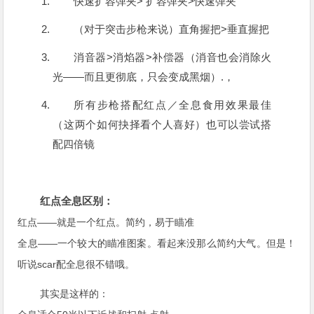
快速扩容弹夹> 扩容弹夹>快速弹夹
（对于突击步枪来说）直角握把>垂直握把
消音器>消焰器>补偿器（消音也会消除火
光——而且更彻底，只会变成黑烟）.，
所有步枪搭配红点／全息食用效果最佳
（这两个如何抉择看个人喜好）也可以尝试搭
配四倍镜
红点全息区别：
红点——就是一个红点。简约，易于瞄准
全息——一个较大的瞄准图案。看起来没那么简约大气。但是！
听说scar配全息很不错哦。
其实是这样的：