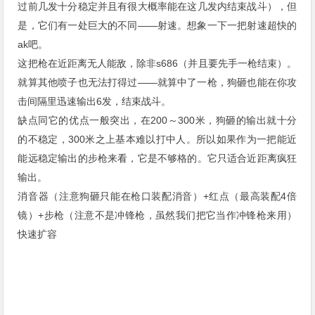
过前几发十分稳定并且有很大概率能在这几发内结束战斗），但
是，它们有一处巨大的不同——射速。想象一下一把射速超快的
ak吧。
这把枪在近距离无人能敌，除非s686（并且要先手一枪结束）。
就算其他喷子也无法打得过——就算中了一枪，狗砸也能在你攻
击间隔里迅速输出6发，结束战斗。
缺点同它的优点一般突出，在200～300米，狗砸的输出就十分
的不稳定，300米之上基本难以打中人。所以如果作为一把能近
能远稳定输出的步枪来看，它是不够格的。它只适合近距离疯狂
输出。
消音器（注意狗砸只能在枪口装配消音）+红点（最高装配4倍
镜）+步枪（注意不是冲锋枪，虽然我们把它当作冲锋枪来用）
快速扩容