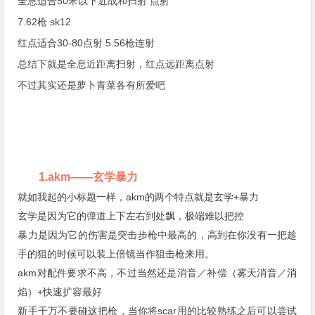
全息适合50米以下近战和扫射 点射
7.62枪 sk12
红点适合30-80点射 5.56枪连射
总结下就是全息近距离扫射，红点远距离点射
不过其实还是萝卜青菜各有所爱吧
1.akm——玄学暴力
就如我起的小标题一样，akm的两个特点就是玄学+暴力
玄学是因为它的弹道上下左右到处飘，极端难以把控
暴力是因为它的伤害是突击步枪中最高的，高到在你没有一把趁
手的狙的时候可以装上倍镜当作狙击枪来用。
akm对配件要求不高，不过当然还是消音／补偿（雾天消音／消
焰）+快速扩容最好
新手千万不要碰这把枪，当你将scar用的比较熟练之后可以尝试