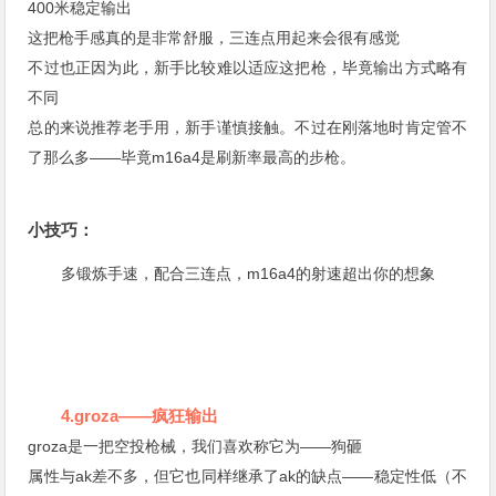
400米稳定输出
这把枪手感真的是非常舒服，三连点用起来会很有感觉
不过也正因为此，新手比较难以适应这把枪，毕竟输出方式略有
不同
总的来说推荐老手用，新手谨慎接触。不过在刚落地时肯定管不
了那么多——毕竟m16a4是刷新率最高的步枪。
小技巧：
多锻炼手速，配合三连点，m16a4的射速超出你的想象
4.groza——疯狂输出
groza是一把空投枪械，我们喜欢称它为——狗砸
属性与ak差不多，但它也同样继承了ak的缺点——稳定性低（不