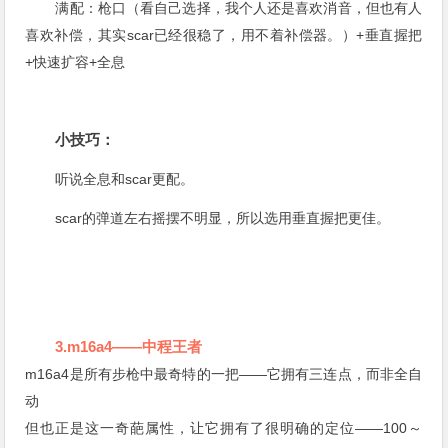
满配：枪口（看自己选择，我个人还是喜欢消音，但也有人
喜欢补偿，其实scar已经很稳了，用不着补偿器。）+垂直握把
+快速扩容+全息
小技巧：
听说全息和scar更配。
scar的弹道左右摇摆不明显，所以选用垂直握把更佳。
3.m16a4——中程王者
m16a4是所有步枪中最奇特的一把——它拥有三连点，而非全自
动
但也正是这一奇葩属性，让它拥有了很明确的定位——100～