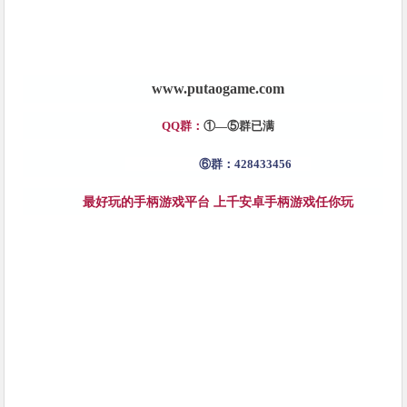
www.putaogame.c
om
QQ群：
①—
⑤
群已满
⑥群：428433456
最好玩的手柄游戏平台 上千安卓手柄游戏任你玩