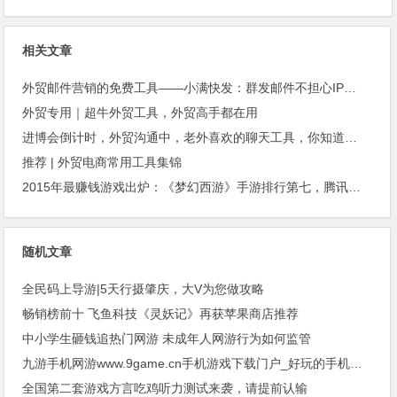
相关文章
外贸邮件营销的免费工具——小满快发：群发邮件不担心IP被封
外贸专用｜超牛外贸工具，外贸高手都在用
进博会倒计时，外贸沟通中，老外喜欢的聊天工具，你知道几种？
推荐 | 外贸电商常用工具集锦
2015年最赚钱游戏出炉：《梦幻西游》手游排行第七，腾讯总收入进前三
随机文章
全民码上导游|5天行摄肇庆，大V为您做攻略
畅销榜前十 飞鱼科技《灵妖记》再获苹果商店推荐
中小学生砸钱追热门网游 未成年人网游行为如何监管
九游手机网游www.9game.cn手机游戏下载门户_好玩的手机游戏排行榜
全国第二套游戏方言吃鸡听力测试来袭，请提前认输