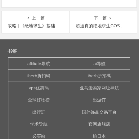
上一篇
下一篇
攻略 | 《绝地求生》基础装备详解，新手必备
超逼真的绝地求生COS，粗看还以为是游戏视频！
文
章
书签
导
航
affiliate导航
ai导航
iherb折扣码
iherb折扣碼
vps优惠码
亚马逊卖家网址导航
全球好物榜
出游订
出行訂
国外饰品交易平台
学术导航
官网旗舰店
必买站
旅日本