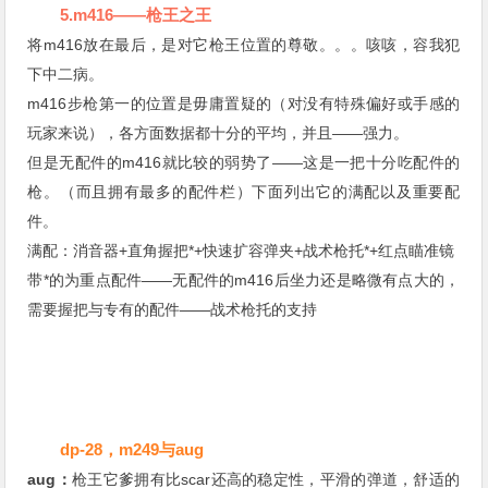
5.m416——枪王之王
将m416放在最后，是对它枪王位置的尊敬。。。咳咳，容我犯
下中二病。
m416步枪第一的位置是毋庸置疑的（对没有特殊偏好或手感的
玩家来说），各方面数据都十分的平均，并且——强力。
但是无配件的m416就比较的弱势了——这是一把十分吃配件的
枪。（而且拥有最多的配件栏）下面列出它的满配以及重要配
件。
满配：消音器+直角握把*+快速扩容弹夹+战术枪托*+红点瞄准镜
带*的为重点配件——无配件的m416后坐力还是略微有点大的，
需要握把与专有的配件——战术枪托的支持
dp-28，m249与aug
aug：
枪王它爹拥有比scar还高的稳定性，平滑的弹道，舒适的