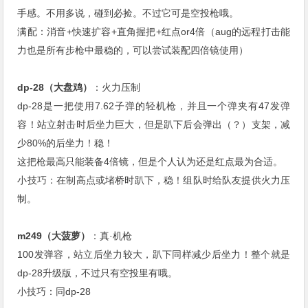
手感。不用多说，碰到必捡。不过它可是空投枪哦。
满配：消音+快速扩容+直角握把+红点or4倍（aug的远程打击能
力也是所有步枪中最稳的，可以尝试装配四倍镜使用）
dp-28（大盘鸡）
：火力压制
dp-28是一把使用7.62子弹的轻机枪，并且一个弹夹有47发弹
容！站立射击时后坐力巨大，但是趴下后会弹出（？）支架，减
少80%的后坐力！稳！
这把枪最高只能装备4倍镜，但是个人认为还是红点最为合适。
小技巧：在制高点或堵桥时趴下，稳！组队时给队友提供火力压
制。
m249（大菠萝）
：真·机枪
100发弹容，站立后坐力较大，趴下同样减少后坐力！整个就是
dp-28升级版，不过只有空投里有哦。
小技巧：同dp-28