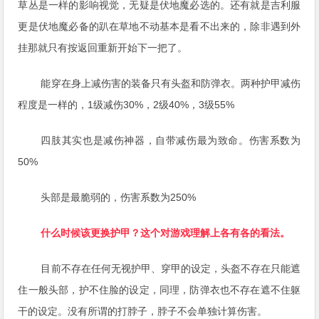
草丛是一样的影响视觉，无疑是伏地魔必选的。还有就是吉利服
更是伏地魔必备的趴在草地不动基本是看不出来的，除非遇到外
挂那就只有按返回重新开始下一把了。
能穿在身上减伤害的装备只有头盔和防弹衣。两种护甲减伤
程度是一样的，1级减伤30%，2级40%，3级55%
四肢其实也是减伤神器，自带减伤最为致命。伤害系数为
50%
头部是最脆弱的，伤害系数为250%
什么时候该更换护甲？这个对游戏理解上各有各的看法。
目前不存在任何无视护甲、穿甲的设定，头盔不存在只能遮
住一般头部，护不住脸的设定，同理，防弹衣也不存在遮不住躯
干的设定。没有所谓的打脖子，脖子不会单独计算伤害。