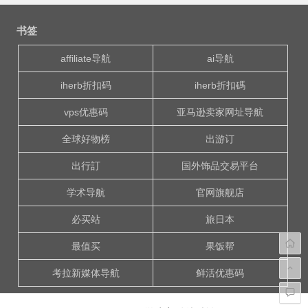
文
章
书签
导
航
affiliate导航
ai导航
iherb折扣码
iherb折扣碼
vps优惠码
亚马逊卖家网址导航
全球好物榜
出游订
出行訂
国外饰品交易平台
学术导航
官网旗舰店
必买站
旅日本
最值买
果饭帮
考拉新媒体导航
鲜活优惠码