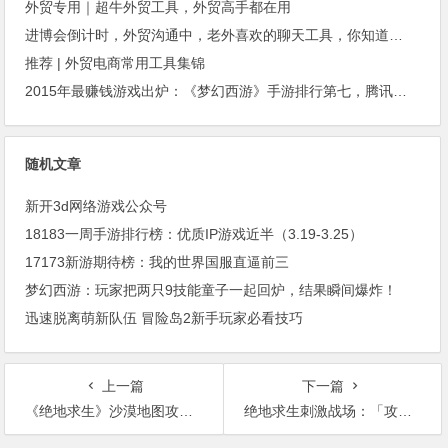
外贸专用｜超牛外贸工具，外贸高手都在用
进博会倒计时，外贸沟通中，老外喜欢的聊天工具，你知道几种？
推荐 | 外贸电商常用工具集锦
2015年最赚钱游戏出炉：《梦幻西游》手游排行第七，腾讯总收入进前三
随机文章
新开3d网络游戏公众号
18183一周手游排行榜：优质IP游戏近半（3.19-3.25）
17173新游期待榜：我的世界国服直逼前三
梦幻西游：玩家把两只9技能童子一起回炉，结果瞬间爆炸！
迅速脱离萌新队伍 冒险岛2新手玩家必看技巧
上一篇
下一篇
《绝地求生》沙漠地图攻略：肥沃的军事基地与偏僻的废墟
绝地求生刺激战场：「攻略」自动步枪的选择，使用以及配件科普+教学